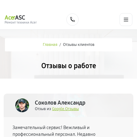
г. Новосибирск
Ежедневно с 9:00 до 21:00
+7 (383) 284-02-82
Acer
ASC
Заказать
Ремонт техники Acer
Главная
/
Отзывы клиентов
Отзывы о работе
Соколов Александр
Отзыв из
Google.Отзывы
Замечательный сервис! Вежливый и
профессиональный персонал. Недавно