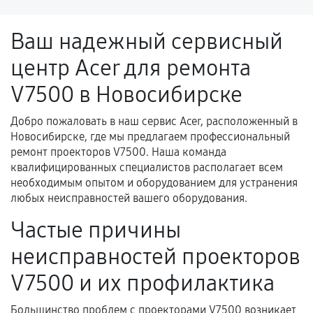
напрямую связанной с выполненным
ремонтом.
Ваш надежный сервисный
Поломка установленной детали при
центр Acer для ремонта
нормальной эксплуатации в течение
гарантийного срока.
V7500 в Новосибирске
Несоответствие комплектующей заявленным
техническим характеристикам.
Добро пожаловать в наш сервис Acer, расположенный в
Новосибирске, где мы предлагаем профессиональный
ремонт проекторов V7500. Наша команда
квалифицированных специалистов располагает всем
Документы для подтверждения
необходимым опытом и оборудованием для устранения
гарантии
любых неисправностей вашего оборудования.
Гарантийный талон.
Частые причины
Акт выполненных работ с датой, перечнем
неисправностей проекторов
услуг и сроком гарантии.
V7500 и их профилактика
Документы на установленные комплектующие
и кассовый чек.
Большинство проблем с проекторами V7500 возникает