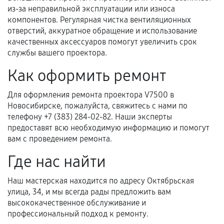
из-за неправильной эксплуатации или износа
компонентов. Регулярная чистка вентиляционных
отверстий, аккуратное обращение и использование
Расширенная гарантия
качественных аксессуаров помогут увеличить срок
службы вашего проектора.
В некоторых случаях возможно оформление
расширенной гарантии. Стоимость, сроки и
Как оформить ремонт
условия продления согласовываются отдельно и
фиксируются в документах.
Для оформления ремонта проектора V7500 в
Новосибирске, пожалуйста, свяжитесь с нами по
телефону +7 (383) 284-02-82. Наши эксперты
предоставят всю необходимую информацию и помогут
Когда гарантия не действует
вам с проведением ремонта.
Нарушение правил эксплуатации,
Где нас найти
механические повреждения, попадание влаги,
перегрев, коррозия.
Наш мастерская находится по адресу Октябрьская
улица, 34, и мы всегда рады предложить вам
Самостоятельный ремонт или вмешательство
высококачественное обслуживание и
третьих лиц.
профессиональный подход к ремонту.
Естественный износ деталей, если иное не