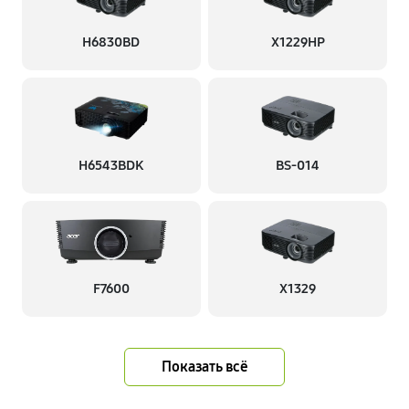
H6830BD
X1229HP
H6543BDK
BS-014
F7600
X1329
Показать всё