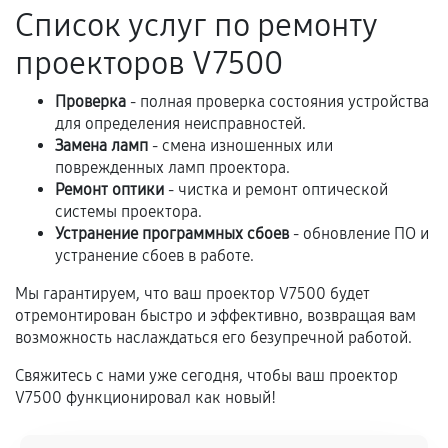
Список услуг по ремонту
предусмотрено отдельно.
проекторов V7500
Обращение после окончания гарантийного
срока.
Проверка
- полная проверка состояния устройства
Программные сбои, если это не указано в
для определения неисправностей.
отдельных условиях.
Замена ламп
- смена изношенных или
поврежденных ламп проектора.
Ремонт оптики
- чистка и ремонт оптической
системы проектора.
Если комплектующие куплены
Устранение программных сбоев
- обновление ПО и
самостоятельно
устранение сбоев в работе.
Гарантия на выполненные работы может
Мы гарантируем, что ваш проектор V7500 будет
сохраняться полностью или частично, если
отремонтирован быстро и эффективно, возвращая вам
соблюдены следующие условия:
возможность наслаждаться его безупречной работой.
Предоставленные детали подходят по
Свяжитесь с нами уже сегодня, чтобы ваш проектор
техническим параметрам и не имеют внешних
V7500 функционировал как новый!
дефектов.
Установка была выполнена нашим сервисным