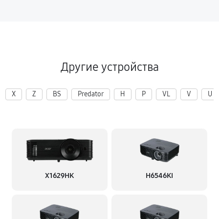
Другие устройства
X
Z
BS
Predator
H
P
VL
V
U
X1629HK
H6546KI