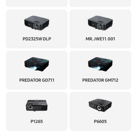
PD2325W DLP
MR.JWE11.001
PREDATOR GD711
PREDATOR GM712
P1265
P6605