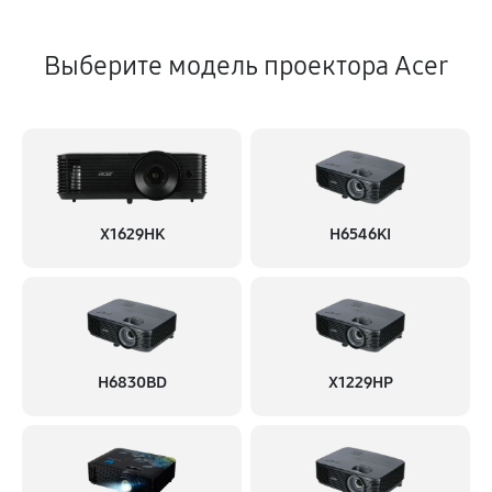
Выберите модель проектора Acer
X1629HK
H6546KI
H6830BD
X1229HP