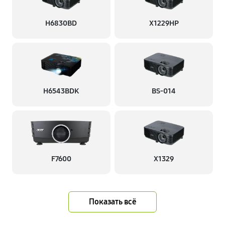
H6830BD
X1229HP
H6543BDK
BS-014
F7600
X1329
Показать всё