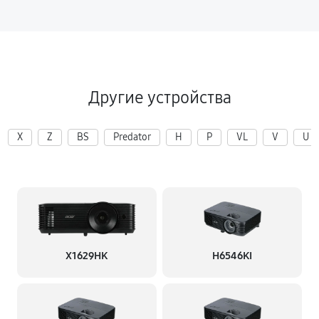
Другие устройства
X
Z
BS
Predator
H
P
VL
V
U
X1629HK
H6546KI