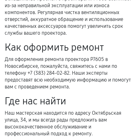
из-за неправильной эксплуатации или износа
компонентов. Регулярная чистка вентиляционных
отверстий, аккуратное обращение и использование
Расширенная гарантия
качественных аксессуаров помогут увеличить срок
службы вашего проектора.
В некоторых случаях возможно оформление
расширенной гарантии. Стоимость, сроки и
Как оформить ремонт
условия продления согласовываются отдельно и
фиксируются в документах.
Для оформления ремонта проектора P7605 в
Новосибирске, пожалуйста, свяжитесь с нами по
телефону +7 (383) 284-02-82. Наши эксперты
предоставят всю необходимую информацию и помогут
Когда гарантия не действует
вам с проведением ремонта.
Нарушение правил эксплуатации,
Где нас найти
механические повреждения, попадание влаги,
перегрев, коррозия.
Наш мастерская находится по адресу Октябрьская
улица, 34, и мы всегда рады предложить вам
Самостоятельный ремонт или вмешательство
высококачественное обслуживание и
третьих лиц.
профессиональный подход к ремонту.
Естественный износ деталей, если иное не