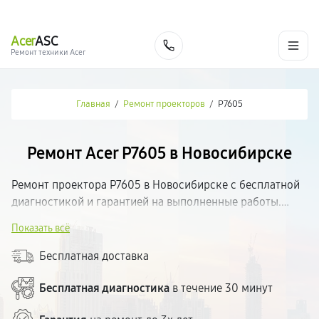
г. Новосибирск
Ежедневно с 9:00 до 21:00
+7 (383) 284-02-82
Acer
ASC
Заказать
Ремонт техники Acer
Главная
/
Ремонт проекторов
/
P7605
Ремонт Acer P7605 в Новосибирске
Ремонт проектора P7605 в Новосибирске с бесплатной
диагностикой и гарантией на выполненные работы.
Определим неисправность, согласуем стоимость и
Показать всё
приступим к ремонту. Используем качественные
комплектующие и современное оборудование.
Бесплатная доставка
Большинство поломок устраняем в день обращения.
Прозрачные цены.
Бесплатная диагностика
в течение 30 минут