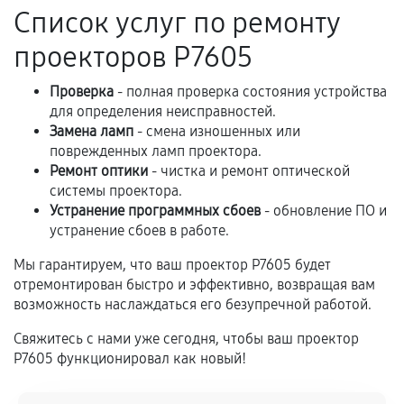
Список услуг по ремонту
предусмотрено отдельно.
проекторов P7605
Обращение после окончания гарантийного
срока.
Проверка
- полная проверка состояния устройства
Программные сбои, если это не указано в
для определения неисправностей.
отдельных условиях.
Замена ламп
- смена изношенных или
поврежденных ламп проектора.
Ремонт оптики
- чистка и ремонт оптической
системы проектора.
Если комплектующие куплены
Устранение программных сбоев
- обновление ПО и
самостоятельно
устранение сбоев в работе.
Гарантия на выполненные работы может
Мы гарантируем, что ваш проектор P7605 будет
сохраняться полностью или частично, если
отремонтирован быстро и эффективно, возвращая вам
соблюдены следующие условия:
возможность наслаждаться его безупречной работой.
Предоставленные детали подходят по
Свяжитесь с нами уже сегодня, чтобы ваш проектор
техническим параметрам и не имеют внешних
P7605 функционировал как новый!
дефектов.
Установка была выполнена нашим сервисным