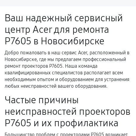
напрямую связанной с выполненным
ремонтом.
Ваш надежный сервисный
Поломка установленной детали при
центр Acer для ремонта
нормальной эксплуатации в течение
гарантийного срока.
P7605 в Новосибирске
Несоответствие комплектующей заявленным
техническим характеристикам.
Добро пожаловать в наш сервис Acer, расположенный в
Новосибирске, где мы предлагаем профессиональный
ремонт проекторов P7605. Наша команда
квалифицированных специалистов располагает всем
Документы для подтверждения
необходимым опытом и оборудованием для устранения
гарантии
любых неисправностей вашего оборудования.
Гарантийный талон.
Частые причины
Акт выполненных работ с датой, перечнем
неисправностей проекторов
услуг и сроком гарантии.
P7605 и их профилактика
Документы на установленные комплектующие
и кассовый чек.
Большинство проблем с проекторами P7605 возникает