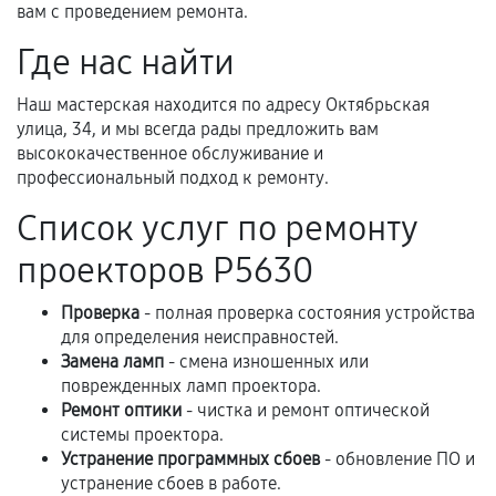
вам с проведением ремонта.
Нарушение правил эксплуатации,
Где нас найти
механические повреждения, попадание влаги,
перегрев, коррозия.
Наш мастерская находится по адресу Октябрьская
улица, 34, и мы всегда рады предложить вам
Самостоятельный ремонт или вмешательство
высококачественное обслуживание и
третьих лиц.
профессиональный подход к ремонту.
Естественный износ деталей, если иное не
Список услуг по ремонту
предусмотрено отдельно.
проекторов P5630
Обращение после окончания гарантийного
срока.
Проверка
- полная проверка состояния устройства
Программные сбои, если это не указано в
для определения неисправностей.
отдельных условиях.
Замена ламп
- смена изношенных или
поврежденных ламп проектора.
Ремонт оптики
- чистка и ремонт оптической
системы проектора.
Если комплектующие куплены
Устранение программных сбоев
- обновление ПО и
самостоятельно
устранение сбоев в работе.