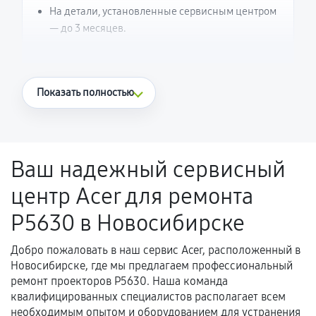
На детали, установленные сервисным центром
— до 3 месяцев.
Что считается гарантийным случаем
Показать полностью
Повторное возникновение неисправности,
напрямую связанной с выполненным
ремонтом.
Ваш надежный сервисный
Поломка установленной детали при
центр Acer для ремонта
нормальной эксплуатации в течение
гарантийного срока.
P5630 в Новосибирске
Несоответствие комплектующей заявленным
техническим характеристикам.
Добро пожаловать в наш сервис Acer, расположенный в
Новосибирске, где мы предлагаем профессиональный
ремонт проекторов P5630. Наша команда
квалифицированных специалистов располагает всем
Документы для подтверждения
необходимым опытом и оборудованием для устранения