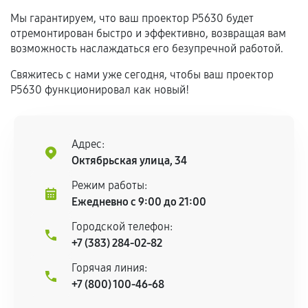
Гарантия на выполненные работы может
Мы гарантируем, что ваш проектор P5630 будет
сохраняться полностью или частично, если
отремонтирован быстро и эффективно, возвращая вам
соблюдены следующие условия:
возможность наслаждаться его безупречной работой.
Предоставленные детали подходят по
Свяжитесь с нами уже сегодня, чтобы ваш проектор
техническим параметрам и не имеют внешних
P5630 функционировал как новый!
дефектов.
Установка была выполнена нашим сервисным
центром.
Адрес:
При этом гарантия на сами комплектующие
Октябрьская улица, 34
остается на стороне производителя или
Режим работы:
продавца. За качество сторонних деталей
Ежедневно с 9:00 до 21:00
сервисный центр ответственности не несет.
Городской телефон:
+7 (383) 284-02-82
Горячая линия:
+7 (800) 100-46-68