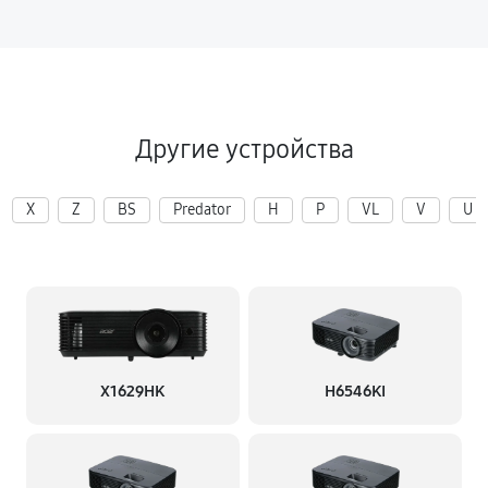
Другие устройства
X
Z
BS
Predator
H
P
VL
V
U
X1629HK
H6546KI