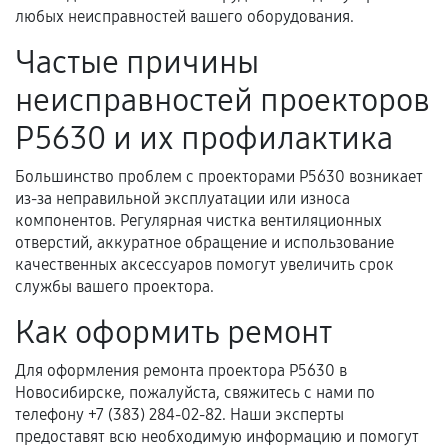
гарантии
любых неисправностей вашего оборудования.
Гарантийный талон.
Частые причины
Акт выполненных работ с датой, перечнем
неисправностей проекторов
услуг и сроком гарантии.
P5630 и их профилактика
Документы на установленные комплектующие
и кассовый чек.
Большинство проблем с проекторами P5630 возникает
из-за неправильной эксплуатации или износа
компонентов. Регулярная чистка вентиляционных
отверстий, аккуратное обращение и использование
Расширенная гарантия
качественных аксессуаров помогут увеличить срок
службы вашего проектора.
В некоторых случаях возможно оформление
расширенной гарантии. Стоимость, сроки и
Как оформить ремонт
условия продления согласовываются отдельно и
фиксируются в документах.
Для оформления ремонта проектора P5630 в
Новосибирске, пожалуйста, свяжитесь с нами по
телефону +7 (383) 284-02-82. Наши эксперты
предоставят всю необходимую информацию и помогут
Когда гарантия не действует