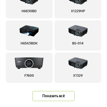
H6830BD
X1229HP
H6543BDK
BS-014
F7600
X1329
Показать всё