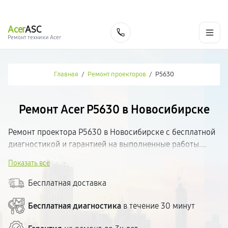
г. Новосибирск
Ежедневно с 9:00 до 21:00
+7 (383) 284-02-82
Acer
ASC
Заказать
Ремонт техники Acer
Главная
/
Ремонт проекторов
/
P5630
Ремонт Acer P5630 в Новосибирске
Ремонт проектора P5630 в Новосибирске с бесплатной
диагностикой и гарантией на выполненные работы.
Определим неисправность, согласуем стоимость и
Показать всё
приступим к ремонту. Используем качественные
комплектующие и современное оборудование.
Бесплатная доставка
Большинство поломок устраняем в день обращения.
Прозрачные цены.
Бесплатная диагностика
в течение 30 минут