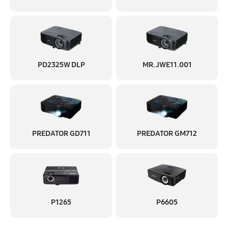
PD2325W DLP
MR.JWE11.001
PREDATOR GD711
PREDATOR GM712
P1265
P6605