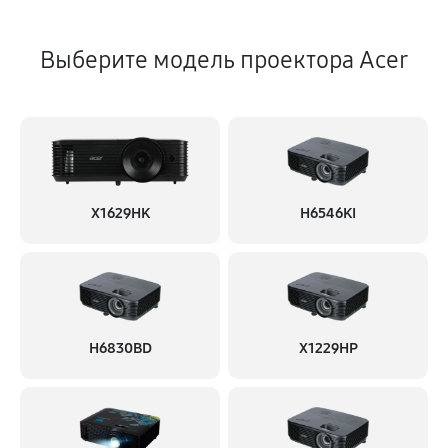
Выберите модель проектора Acer
X1629HK
H6546KI
H6830BD
X1229HP