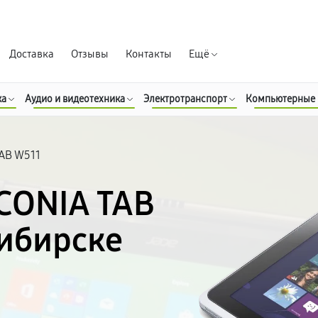
Гарантия д
Доставка
Отзывы
Контакты
Ещё
ка
Аудио и видеотехника
Электротранспорт
Компьютерные
TAB W511
ICONIA TAB
сибирске