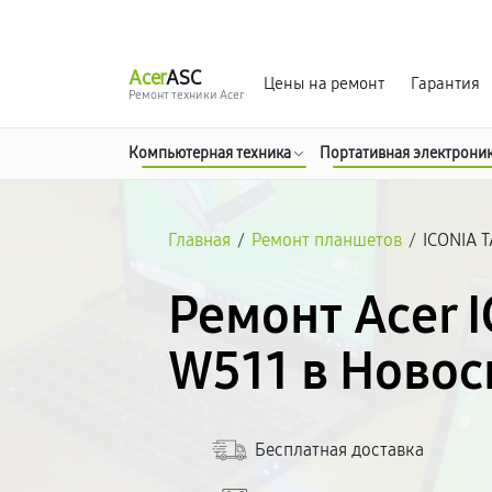
г. Новосибирск
Ежедневно с 9:00 до 21:00
Acer
ASC
Цены на ремонт
Гарантия
Ремонт техники Acer
Компьютерная техника
Портативная электрони
Главная
/
Ремонт планшетов
/
ICONIA 
Ремонт Acer 
W511 в Ново
Бесплатная доставка