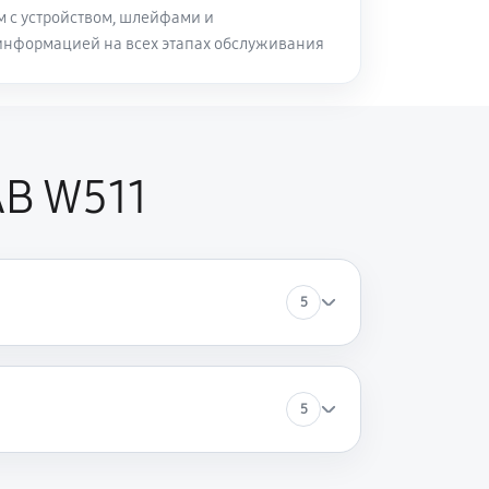
м с устройством, шлейфами и
информацией на всех этапах обслуживания
AB W511
5
5