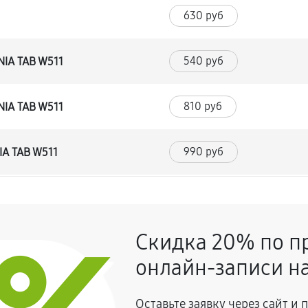
630 руб
540 руб
NIA TAB W511
810 руб
NIA TAB W511
990 руб
IA TAB W511
450 руб
CONIA TAB W511
Скидка 20% по п
720 руб
онлайн-записи на
1080 руб
Оставьте заявку через сайт и