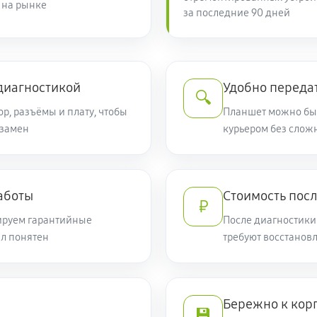
 на рынке
за последние 90 дней
диагностикой
Удобно переда
🔍
ор, разъёмы и плату, чтобы
Планшет можно быс
 замен
курьером без слож
аботы
Стоимость посл
₽
ируем гарантийные
После диагностики
ыл понятен
требуют восстанов
Бережно к кор
💾