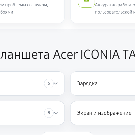
ем проблемы со звуком,
Аккуратно работае
сбоями
пользовательской 
ланшета Acer ICONIA T
Зарядка
5
Экран и изображение
5