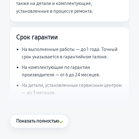
также на детали и комплектующие,
установленные в процессе ремонта.
Срок гарантии
На выполненные работы — до 1 года. Точный
срок указывается в гарантийном талоне.
На комплектующие по гарантии
производителя — от 6 до 24 месяцев.
На детали, установленные сервисным центром
— до 3 месяцев.
Что считается гарантийным случаем
Показать полностью
Повторное возникновение неисправности,
напрямую связанной с выполненным