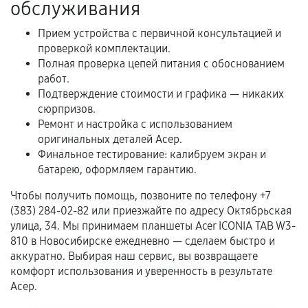
обслуживания
предусмотрено отдельно.
Обращение после окончания гарантийного
Прием устройства с первичной консультацией и
проверкой комплектации.
срока.
Полная проверка цепей питания с обоснованием
Программные сбои, если это не указано в
работ.
отдельных условиях.
Подтверждение стоимости и графика — никаких
сюрпризов.
Ремонт и настройка с использованием
оригинальных деталей Асер.
Если комплектующие куплены
Финальное тестирование: калибруем экран и
самостоятельно
батарею, оформляем гарантию.
Гарантия на выполненные работы может
Чтобы получить помощь, позвоните по телефону +7
сохраняться полностью или частично, если
(383) 284-02-82 или приезжайте по адресу Октябрьская
соблюдены следующие условия:
улица, 34. Мы принимаем планшеты Acer ICONIA TAB W3-
810 в Новосибирске ежедневно — сделаем быстро и
Предоставленные детали подходят по
аккуратно. Выбирая наш сервис, вы возвращаете
техническим параметрам и не имеют внешних
комфорт использования и уверенность в результате
дефектов.
Асер.
Установка была выполнена нашим сервисным