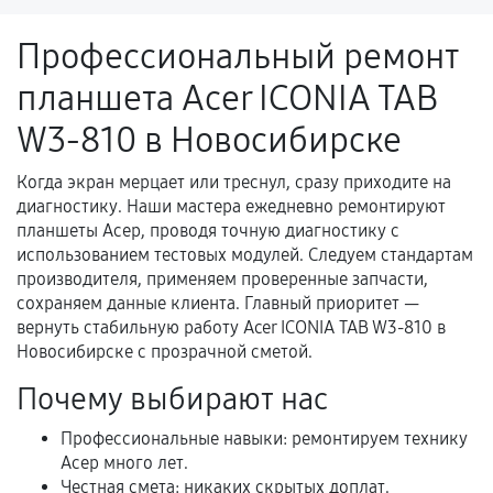
ремонтом.
Профессиональный ремонт
Поломка установленной детали при
планшета Acer ICONIA TAB
нормальной эксплуатации в течение
гарантийного срока.
W3-810 в Новосибирске
Несоответствие комплектующей заявленным
техническим характеристикам.
Когда экран мерцает или треснул, сразу приходите на
диагностику. Наши мастера ежедневно ремонтируют
планшеты Асер, проводя точную диагностику с
использованием тестовых модулей. Следуем стандартам
Документы для подтверждения
производителя, применяем проверенные запчасти,
гарантии
сохраняем данные клиента. Главный приоритет —
вернуть стабильную работу Acer ICONIA TAB W3-810 в
Гарантийный талон.
Новосибирске с прозрачной сметой.
Акт выполненных работ с датой, перечнем
Почему выбирают нас
услуг и сроком гарантии.
Профессиональные навыки: ремонтируем технику
Документы на установленные комплектующие
Асер много лет.
и кассовый чек.
Честная смета: никаких скрытых доплат.