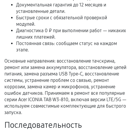
Документальная гарантия до 12 месяцев и
установленные детали.
Расширенная гарантия
Быстрые сроки с обязательной проверкой
модулей.
В некоторых случаях возможно оформление
Диагностика 0 ₽ при выполнении работ — никаких
расширенной гарантии. Стоимость, сроки и
лишних платежей.
Постоянная связь: сообщаем статус на каждом
условия продления согласовываются отдельно и
этапе.
фиксируются в документах.
Основные направления: восстановление тачскрина,
ремонт или замена аккумулятора, восстановление цепей
питания, замена разъема USB Type-C, восстановление
Когда гарантия не действует
системы, устранение проблем со связью, ремонт
коррозии, замена камер и микрофонов, устранение
Нарушение правил эксплуатации,
ошибок датчиков. Принимаем в ремонт все популярные
механические повреждения, попадание влаги,
серии Acer ICONIA TAB W3-810, включая версии LTE/5G —
перегрев, коррозия.
используем совместимые комплектующие для быстрого
Самостоятельный ремонт или вмешательство
запуска.
третьих лиц.
Последовательность
Естественный износ деталей, если иное не