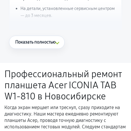
На детали, установленные сервисным центром
— до 3 месяцев.
Что считается гарантийным случаем
Показать полностью
Повторное возникновение неисправности,
напрямую связанной с выполненным
ремонтом.
Профессиональный ремонт
Поломка установленной детали при
планшета Acer ICONIA TAB
нормальной эксплуатации в течение
гарантийного срока.
W1-810 в Новосибирске
Несоответствие комплектующей заявленным
техническим характеристикам.
Когда экран мерцает или треснул, сразу приходите на
диагностику. Наши мастера ежедневно ремонтируют
планшеты Асер, проводя точную диагностику с
использованием тестовых модулей. Следуем стандартам
Документы для подтверждения