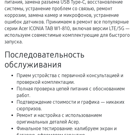
питания, замена разъема USB Type-C, восстановление
Когда гарантия не действует
системы, устранение проблем со связью, ремонт
коррозии, замена камер и микрофонов, устранение
Нарушение правил эксплуатации,
ошибок датчиков. Принимаем в ремонт все популярные
механические повреждения, попадание влаги,
серии Acer ICONIA TAB W1-810, включая версии LTE/5G —
перегрев, коррозия.
используем совместимые комплектующие для быстрого
Самостоятельный ремонт или вмешательство
запуска.
третьих лиц.
Последовательность
Естественный износ деталей, если иное не
обслуживания
предусмотрено отдельно.
Обращение после окончания гарантийного
Прием устройства с первичной консультацией и
проверкой комплектации.
срока.
Полная проверка цепей питания с обоснованием
Программные сбои, если это не указано в
работ.
отдельных условиях.
Подтверждение стоимости и графика — никаких
сюрпризов.
Ремонт и настройка с использованием
оригинальных деталей Асер.
Если комплектующие куплены
Финальное тестирование: калибруем экран и
самостоятельно