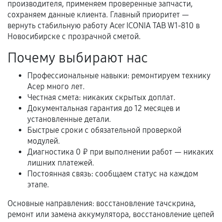
производителя, применяем проверенные запчасти,
гарантии
сохраняем данные клиента. Главный приоритет —
вернуть стабильную работу Acer ICONIA TAB W1-810 в
Гарантийный талон.
Новосибирске с прозрачной сметой.
Акт выполненных работ с датой, перечнем
Почему выбирают нас
услуг и сроком гарантии.
Профессиональные навыки: ремонтируем технику
Документы на установленные комплектующие
Асер много лет.
и кассовый чек.
Честная смета: никаких скрытых доплат.
Документальная гарантия до 12 месяцев и
установленные детали.
Расширенная гарантия
Быстрые сроки с обязательной проверкой
модулей.
В некоторых случаях возможно оформление
Диагностика 0 ₽ при выполнении работ — никаких
расширенной гарантии. Стоимость, сроки и
лишних платежей.
Постоянная связь: сообщаем статус на каждом
условия продления согласовываются отдельно и
этапе.
фиксируются в документах.
Основные направления: восстановление тачскрина,
ремонт или замена аккумулятора, восстановление цепей