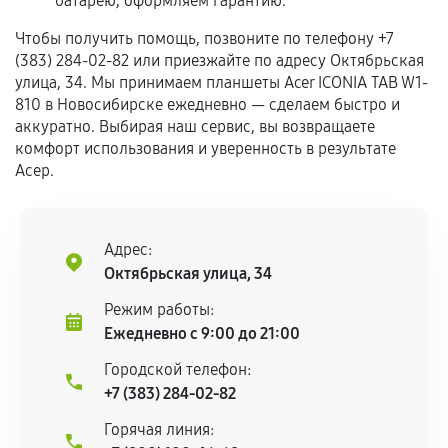
батарею, оформляем гарантию.
Гарантия на выполненные работы может
Чтобы получить помощь, позвоните по телефону +7
сохраняться полностью или частично, если
(383) 284-02-82 или приезжайте по адресу Октябрьская
соблюдены следующие условия:
улица, 34. Мы принимаем планшеты Acer ICONIA TAB W1-
810 в Новосибирске ежедневно — сделаем быстро и
Предоставленные детали подходят по
аккуратно. Выбирая наш сервис, вы возвращаете
техническим параметрам и не имеют внешних
комфорт использования и уверенность в результате
дефектов.
Асер.
Установка была выполнена нашим сервисным
центром.
При этом гарантия на сами комплектующие
Адрес:
остается на стороне производителя или
Октябрьская улица, 34
продавца. За качество сторонних деталей
Режим работы:
сервисный центр ответственности не несет.
Ежедневно с 9:00 до 21:00
Городской телефон:
+7 (383) 284-02-82
Горячая линия: