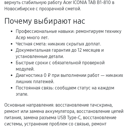
вернуть стабильную работу Acer ICONIA TAB B1-810 в
Гарантийный талон.
Новосибирске с прозрачной сметой.
Акт выполненных работ с датой, перечнем
Почему выбирают нас
услуг и сроком гарантии.
Профессиональные навыки: ремонтируем технику
Документы на установленные комплектующие
Асер много лет.
и кассовый чек.
Честная смета: никаких скрытых доплат.
Документальная гарантия до 12 месяцев и
установленные детали.
Расширенная гарантия
Быстрые сроки с обязательной проверкой
модулей.
В некоторых случаях возможно оформление
Диагностика 0 ₽ при выполнении работ — никаких
расширенной гарантии. Стоимость, сроки и
лишних платежей.
Постоянная связь: сообщаем статус на каждом
условия продления согласовываются отдельно и
этапе.
фиксируются в документах.
Основные направления: восстановление тачскрина,
ремонт или замена аккумулятора, восстановление цепей
питания, замена разъема USB Type-C, восстановление
Когда гарантия не действует
системы, устранение проблем со связью, ремонт