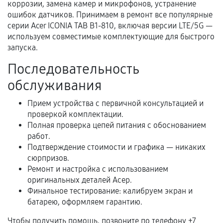
коррозии, замена камер и микрофонов, устранение
Нарушение правил эксплуатации,
ошибок датчиков. Принимаем в ремонт все популярные
механические повреждения, попадание влаги,
серии Acer ICONIA TAB B1-810, включая версии LTE/5G —
перегрев, коррозия.
используем совместимые комплектующие для быстрого
Самостоятельный ремонт или вмешательство
запуска.
третьих лиц.
Последовательность
Естественный износ деталей, если иное не
обслуживания
предусмотрено отдельно.
Обращение после окончания гарантийного
Прием устройства с первичной консультацией и
проверкой комплектации.
срока.
Полная проверка цепей питания с обоснованием
Программные сбои, если это не указано в
работ.
отдельных условиях.
Подтверждение стоимости и графика — никаких
сюрпризов.
Ремонт и настройка с использованием
оригинальных деталей Асер.
Если комплектующие куплены
Финальное тестирование: калибруем экран и
самостоятельно
батарею, оформляем гарантию.
Гарантия на выполненные работы может
Чтобы получить помощь, позвоните по телефону +7