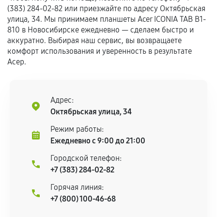
сохраняться полностью или частично, если
(383) 284-02-82 или приезжайте по адресу Октябрьская
соблюдены следующие условия:
улица, 34. Мы принимаем планшеты Acer ICONIA TAB B1-
810 в Новосибирске ежедневно — сделаем быстро и
Предоставленные детали подходят по
аккуратно. Выбирая наш сервис, вы возвращаете
техническим параметрам и не имеют внешних
комфорт использования и уверенность в результате
дефектов.
Асер.
Установка была выполнена нашим сервисным
центром.
При этом гарантия на сами комплектующие
Адрес:
остается на стороне производителя или
Октябрьская улица, 34
продавца. За качество сторонних деталей
Режим работы:
сервисный центр ответственности не несет.
Ежедневно с 9:00 до 21:00
Городской телефон:
+7 (383) 284-02-82
Горячая линия:
+7 (800) 100-46-68