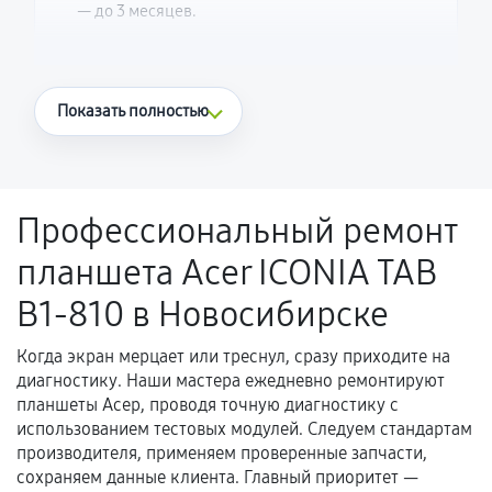
— до 3 месяцев.
Что считается гарантийным случаем
Показать полностью
Повторное возникновение неисправности,
напрямую связанной с выполненным
ремонтом.
Профессиональный ремонт
Поломка установленной детали при
планшета Acer ICONIA TAB
нормальной эксплуатации в течение
гарантийного срока.
B1-810 в Новосибирске
Несоответствие комплектующей заявленным
техническим характеристикам.
Когда экран мерцает или треснул, сразу приходите на
диагностику. Наши мастера ежедневно ремонтируют
планшеты Асер, проводя точную диагностику с
использованием тестовых модулей. Следуем стандартам
Документы для подтверждения
производителя, применяем проверенные запчасти,
гарантии
сохраняем данные клиента. Главный приоритет —