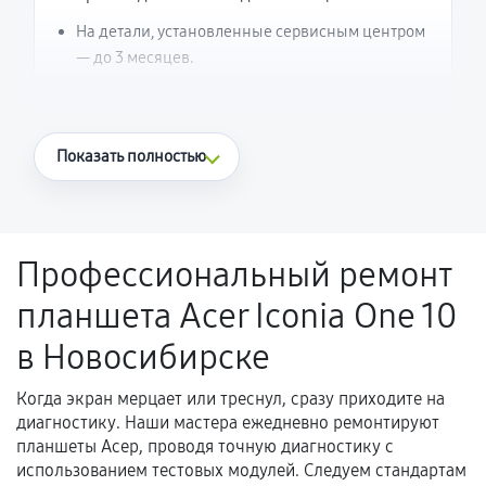
На детали, установленные сервисным центром
— до 3 месяцев.
Что считается гарантийным случаем
Показать полностью
Повторное возникновение неисправности,
напрямую связанной с выполненным
ремонтом.
Профессиональный ремонт
Поломка установленной детали при
планшета Acer Iconia One 10
нормальной эксплуатации в течение
гарантийного срока.
в Новосибирске
Несоответствие комплектующей заявленным
техническим характеристикам.
Когда экран мерцает или треснул, сразу приходите на
диагностику. Наши мастера ежедневно ремонтируют
планшеты Асер, проводя точную диагностику с
использованием тестовых модулей. Следуем стандартам
Документы для подтверждения