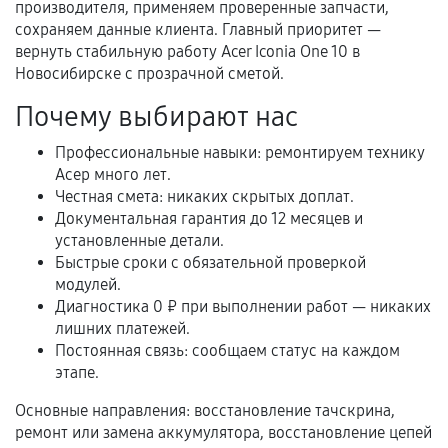
производителя, применяем проверенные запчасти,
гарантии
сохраняем данные клиента. Главный приоритет —
вернуть стабильную работу Acer Iconia One 10 в
Гарантийный талон.
Новосибирске с прозрачной сметой.
Акт выполненных работ с датой, перечнем
Почему выбирают нас
услуг и сроком гарантии.
Профессиональные навыки: ремонтируем технику
Документы на установленные комплектующие
Асер много лет.
и кассовый чек.
Честная смета: никаких скрытых доплат.
Документальная гарантия до 12 месяцев и
установленные детали.
Расширенная гарантия
Быстрые сроки с обязательной проверкой
модулей.
В некоторых случаях возможно оформление
Диагностика 0 ₽ при выполнении работ — никаких
расширенной гарантии. Стоимость, сроки и
лишних платежей.
Постоянная связь: сообщаем статус на каждом
условия продления согласовываются отдельно и
этапе.
фиксируются в документах.
Основные направления: восстановление тачскрина,
ремонт или замена аккумулятора, восстановление цепей