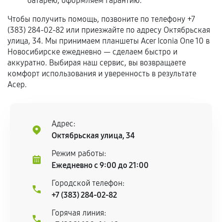
батарею, оформляем гарантию.
Гарантия на выполненные работы может
Чтобы получить помощь, позвоните по телефону +7
сохраняться полностью или частично, если
(383) 284-02-82 или приезжайте по адресу Октябрьская
соблюдены следующие условия:
улица, 34. Мы принимаем планшеты Acer Iconia One 10 в
Новосибирске ежедневно — сделаем быстро и
Предоставленные детали подходят по
аккуратно. Выбирая наш сервис, вы возвращаете
техническим параметрам и не имеют внешних
комфорт использования и уверенность в результате
дефектов.
Асер.
Установка была выполнена нашим сервисным
центром.
При этом гарантия на сами комплектующие
Адрес:
остается на стороне производителя или
Октябрьская улица, 34
продавца. За качество сторонних деталей
Режим работы:
сервисный центр ответственности не несет.
Ежедневно с 9:00 до 21:00
Городской телефон:
+7 (383) 284-02-82
Горячая линия: