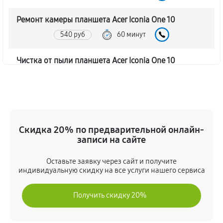
Ремонт камеры планшета Acer Iconia One 10
540 руб
60 минут
Чистка от пыли планшета Acer Iconia One 10
810 руб
60 минут
Замена стекла планшета Acer Iconia One 10
990 руб
60 минут
Скидка 20% по предварительной онлайн-
записи на сайте
Замена динамика планшета Acer Iconia One 10
450 руб
60 минут
Оставьте заявку через сайт и получите
индивидуальную скидку на все услуги нашего сервиса
Замена задней крышки
Получить скидку 20%
720 руб
60 минут