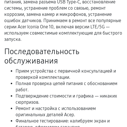
питания, замена разъема USB Type-C, восстановление
Когда гарантия не действует
системы, устранение проблем со связью, ремонт
коррозии, замена камер и микрофонов, устранение
Нарушение правил эксплуатации,
ошибок датчиков. Принимаем в ремонт все популярные
механические повреждения, попадание влаги,
серии Acer Iconia One 10, включая версии LTE/5G —
перегрев, коррозия.
используем совместимые комплектующие для быстрого
Самостоятельный ремонт или вмешательство
запуска.
третьих лиц.
Последовательность
Естественный износ деталей, если иное не
обслуживания
предусмотрено отдельно.
Обращение после окончания гарантийного
Прием устройства с первичной консультацией и
проверкой комплектации.
срока.
Полная проверка цепей питания с обоснованием
Программные сбои, если это не указано в
работ.
отдельных условиях.
Подтверждение стоимости и графика — никаких
сюрпризов.
Ремонт и настройка с использованием
оригинальных деталей Асер.
Если комплектующие куплены
Финальное тестирование: калибруем экран и
самостоятельно