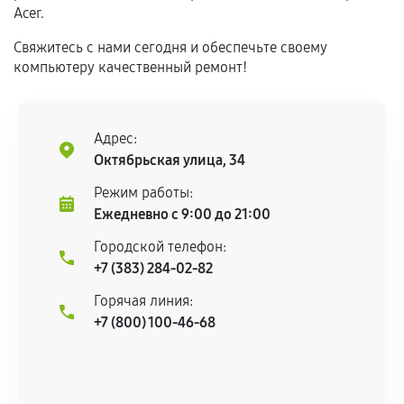
техническим параметрам и не имеют внешних
Acer.
дефектов.
Свяжитесь с нами сегодня и обеспечьте своему
Установка была выполнена нашим сервисным
компьютеру качественный ремонт!
центром.
При этом гарантия на сами комплектующие
остается на стороне производителя или
Адрес:
продавца. За качество сторонних деталей
Октябрьская улица, 34
сервисный центр ответственности не несет.
Режим работы:
Ежедневно с 9:00 до 21:00
Городской телефон:
+7 (383) 284-02-82
Горячая линия:
+7 (800) 100-46-68