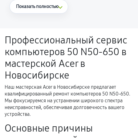
Что считается гарантийным случаем
Показать полностью
Повторное возникновение неисправности,
напрямую связанной с выполненным
ремонтом.
Профессиональный сервис
Поломка установленной детали при
компьютеров 50 N50-650 в
нормальной эксплуатации в течение
гарантийного срока.
мастерской Acer в
Несоответствие комплектующей заявленным
Новосибирске
техническим характеристикам.
Наш мастерская Acer в Новосибирске предлагает
квалифицированный ремонт компьютеров 50 N50-650.
Документы для подтверждения
Мы фокусируемся на устранении широкого спектра
гарантии
неисправностей, обеспечивая долговечность вашего
устройства.
Гарантийный талон.
Основные причины
Акт выполненных работ с датой, перечнем
услуг и сроком гарантии.