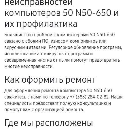
неисправностей
Документы на установленные комплектующие
компьютеров 50 N50-650 и
и кассовый чек.
их профилактика
Большинство проблем с компьютерами 50 N50-650
Расширенная гарантия
связано с сбоями ПО, износом компонентов или
вирусными атаками. Регулярное обновление программ,
В некоторых случаях возможно оформление
использование антивирусных программ и
расширенной гарантии. Стоимость, сроки и
своевременная чистка от пыли помогут предотвратить
условия продления согласовываются отдельно и
многие неисправности.
фиксируются в документах.
Как оформить ремонт
Для оформления ремонта компьютера 50 N50-650
Когда гарантия не действует
свяжитесь с нами по телефону +7 (383) 284-02-82. Наши
специалисты предоставят полную консультацию и
Нарушение правил эксплуатации,
помогут вам с организацией ремонта.
механические повреждения, попадание влаги,
Где мы расположены
перегрев, коррозия.