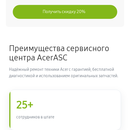
Замена блока питания
Получить скидку 20%
320 руб
60 минут
Замена звуковой платы
630 руб
60 минут
Преимущества сервисного
центра AcerASC
Надёжный ремонт техники Acer с гарантией, бесплатной
диагностикой и использованием оригинальных запчастей.
25+
сотрудников в штате