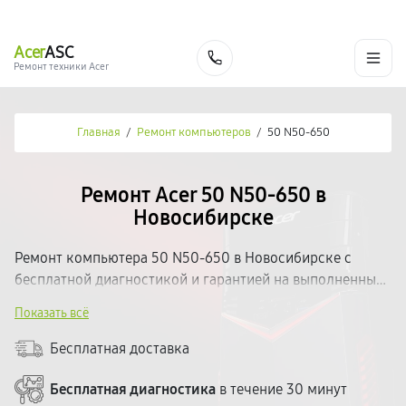
г. Новосибирск
Ежедневно с 9:00 до 21:00
+7 (383) 284-02-82
Acer
ASC
Заказать
Ремонт техники Acer
Главная
/
Ремонт компьютеров
/
50 N50-650
Ремонт Acer 50 N50-650 в
Новосибирске
Ремонт компьютера 50 N50-650 в Новосибирске с
бесплатной диагностикой и гарантией на выполненные
работы. Определим неисправность, согласуем
Показать всё
стоимость и приступим к ремонту. Используем
качественные комплектующие и современное
Бесплатная доставка
оборудование. Большинство поломок устраняем в день
обращения. Прозрачные цены.
Бесплатная диагностика
в течение 30 минут