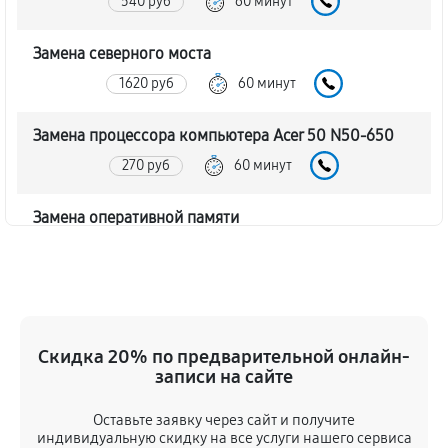
540 руб
60 минут
Замена северного моста
1620 руб
60 минут
Замена процессора компьютера Acer 50 N50-650
270 руб
60 минут
Замена оперативной памяти
140 руб
60 минут
Замена кулера компьютера Acer 50 N50-650
900 руб
60 минут
Скидка 20% по предварительной онлайн-
записи на сайте
Замена HDD (замена жёсткого диска)
410 руб
60 минут
Оставьте заявку через сайт и получите
индивидуальную скидку на все услуги нашего сервиса