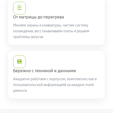
☰
Замена HDMI ноутбука Acer P2 TMP2155232WA
От матрицы до перегрева
450 руб
60 минут
Меняем экраны и клавиатуры, чистим систему
охлаждения, восстанавливаем платы и решаем
проблемы запуска
💾
Бережно с техникой и данными
Аккуратно работаем с корпусом, комплектностью и
пользовательской информацией на каждом этапе
ремонта