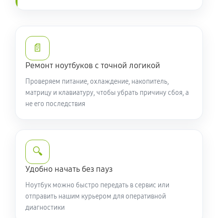
1070 руб
50 минут
Замена вебкамеры ноутбука Acer P2 TMP2155232WA
1260 руб
50 минут
📄
Ремонт ноутбуков с точной логикой
Установка драйверов ноутбука Acer P2
Проверяем питание, охлаждение, накопитель,
TMP2155232WA
матрицу и клавиатуру, чтобы убрать причину сбоя, а
650 руб
120 минут
не его последствия
Замена жесткого диска
590 руб
50 минут
🔍
Ремонт цепей питания
Удобно начать без пауз
2250 руб
60 минут
Ноутбук можно быстро передать в сервис или
отправить нашим курьером для оперативной
Замена видеокарты ноутбука Acer P2
диагностики
TMP2155232WA