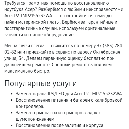
Требуется грамотная помощь по восстановлению
ноутбука Асер? Разберёмся с любыми неисправностями
Документы для подтверждения
Acer P2 TMP2155232WA — от настройки системы до
гарантии
пайки материнской платы. Берёмся за гарантийные и
постгарантийные случаи, используем оригинальные
Гарантийный талон.
запчасти и точное оборудование.
Акт выполненных работ с датой, перечнем
Мы на связи всегда — свяжитесь по номеру +7 (383) 284-
услуг и сроком гарантии.
02-82 или приезжайте в сервис по адресу Октябрьская
улица, 34. Делаем первичную оценку бесплатно при
Документы на установленные комплектующие
дальнейшем ремонте. Срочный ремонт выполняем
и кассовый чек.
максимально быстро.
Популярные услуги
Расширенная гарантия
Замена экрана IPS/LED для Acer P2 TMP2155232WA.
Восстановление питания и батареи с калибровкой
В некоторых случаях возможно оформление
контроллера.
расширенной гарантии. Стоимость, сроки и
Замена термопасты и термопрокладок с
условия продления согласовываются отдельно и
шумопонижением.
фиксируются в документах.
Восстановление после залития и корпуса.