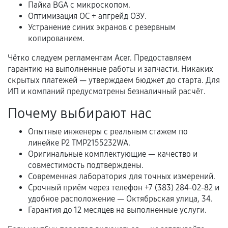
Пайка BGA с микроскопом.
Оптимизация ОС + апгрейд ОЗУ.
Устранение синих экранов с резервным
Когда гарантия не действует
копированием.
Нарушение правил эксплуатации,
Чётко следуем регламентам Acer. Предоставляем
механические повреждения, попадание влаги,
гарантию на выполненные работы и запчасти. Никаких
перегрев, коррозия.
скрытых платежей — утверждаем бюджет до старта. Для
ИП и компаний предусмотрены безналичный расчёт.
Самостоятельный ремонт или вмешательство
третьих лиц.
Почему выбирают нас
Естественный износ деталей, если иное не
Опытные инженеры с реальным стажем по
предусмотрено отдельно.
линейке P2 TMP2155232WA.
Оригинальные комплектующие — качество и
Обращение после окончания гарантийного
совместимость подтверждены.
срока.
Современная лаборатория для точных измерений.
Программные сбои, если это не указано в
Срочный приём через телефон +7 (383) 284-02-82 и
отдельных условиях.
удобное расположение — Октябрьская улица, 34.
Гарантия до 12 месяцев на выполненные услуги.