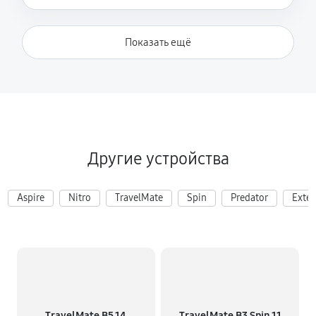
Показать ещё
Другие устройства
Aspire
Nitro
TravelMate
Spin
Predator
Exte
TravelMate B5 14
TravelMate B3 Spin 11