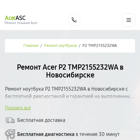
г. Новосибирск
Ежедневно с 9:00 до 21:00
+7 (383) 284-02-82
Acer
ASC
Заказать
Ремонт техники Acer
Главная
/
Ремонт ноутбуков
/
P2 TMP2155232WA
Ремонт Acer P2 TMP2155232WA в
Новосибирске
Ремонт ноутбука P2 TMP2155232WA в Новосибирске с
бесплатной диагностикой и гарантией на выполненные
работы. Определим неисправность, согласуем
Показать всё
стоимость и приступим к ремонту. Используем
качественные комплектующие и современное
Бесплатная доставка
оборудование. Большинство поломок устраняем в день
обращения. Прозрачное ценообразование — без
Бесплатная диагностика
в течение 30 минут