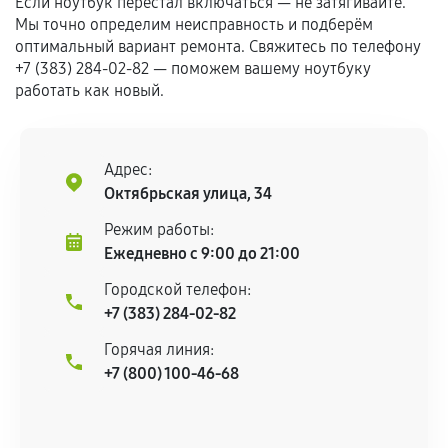
Если ноутбук перестал включаться — не затягивайте.
Если комплектующие куплены
Мы точно определим неисправность и подберём
самостоятельно
оптимальный вариант ремонта. Свяжитесь по телефону
+7 (383) 284-02-82 — поможем вашему ноутбуку
Гарантия на выполненные работы может
работать как новый.
сохраняться полностью или частично, если
соблюдены следующие условия:
Предоставленные детали подходят по
Адрес:
техническим параметрам и не имеют внешних
Октябрьская улица, 34
дефектов.
Режим работы:
Установка была выполнена нашим сервисным
Ежедневно с 9:00 до 21:00
центром.
При этом гарантия на сами комплектующие
Городской телефон:
+7 (383) 284-02-82
остается на стороне производителя или
продавца. За качество сторонних деталей
Горячая линия:
сервисный центр ответственности не несет.
+7 (800) 100-46-68