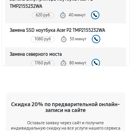
TMP2155232WA
620 руб
40 минут
Замена SSD ноутбука Acer P2 TMP2155232WA
1080 руб
30 минут
Замена северного моста
1760 руб
80 минут
Замена экрана ноутбука Acer P2 TMP2155232WA
990 руб
80 минут
Замена шлейфа матрицы
Скидка 20% по предварительной онлайн-
записи на сайте
860 руб
80 минут
Оставьте заявку через сайт и получите
Замена термопасты ноутбука Acer P2
индивидуальную скидку на все услуги нашего сервиса