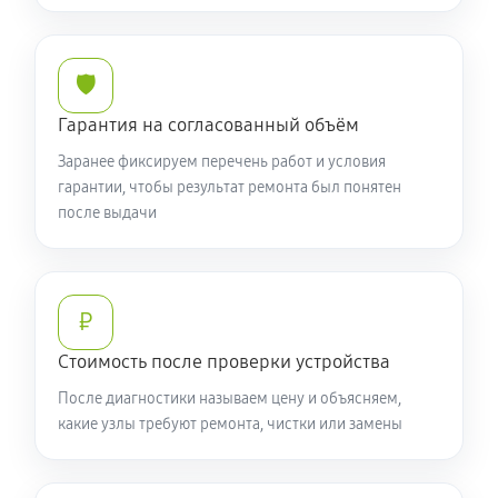
1700 руб
50 минут
🛡️
Ремонт разъема питания
760 руб
60 минут
Гарантия на согласованный объём
Заранее фиксируем перечень работ и условия
Замена видеочипа ноутбука Acer P2 TMP2155232WA
гарантии, чтобы результат ремонта был понятен
2250 руб
100 минут
после выдачи
Настройка BIOS ноутбука Acer P2 TMP2155232WA
590 руб
60 минут
₽
Ремонт подсветки ноутбука Acer P2 TMP2155232WA
Стоимость после проверки устройства
1080 руб
90 минут
После диагностики называем цену и объясняем,
какие узлы требуют ремонта, чистки или замены
Настройка ОС ноутбука Acer P2 TMP2155232WA
840 руб
60 минут