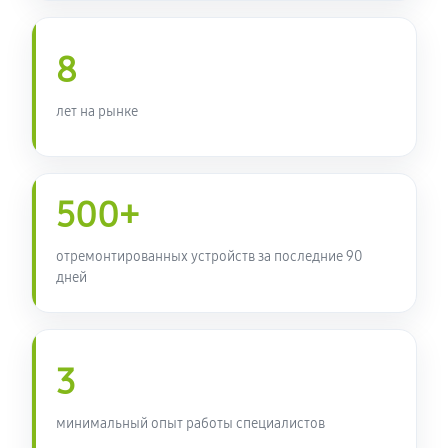
990 руб
120 минут
8
Замена тачпада ноутбука Acer P2 TMP2155232WA
1350 руб
60 минут
лет на рынке
Чистка от пыли ноутбука Acer P2 TMP2155232WA
950 руб
90 минут
500+
Замена южного моста ноутбука Acer P2
отремонтированных устройств за последние 90
TMP2155232WA
дней
1760 руб
80 минут
Настройка Wi-Fi ноутбука Acer P2 TMP2155232WA
3
990 руб
70 минут
минимальный опыт работы специалистов
Ремонт петель крышки