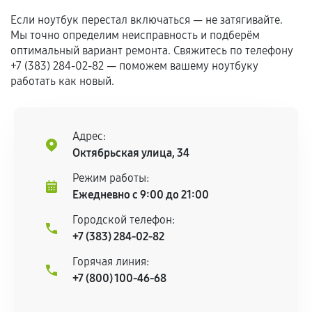
Если комплектующие куплены
Если ноутбук перестал включаться — не затягивайте.
самостоятельно
Мы точно определим неисправность и подберём
оптимальный вариант ремонта. Свяжитесь по телефону
Гарантия на выполненные работы может
+7 (383) 284-02-82 — поможем вашему ноутбуку
сохраняться полностью или частично, если
работать как новый.
соблюдены следующие условия:
Предоставленные детали подходят по
техническим параметрам и не имеют внешних
Адрес:
дефектов.
Октябрьская улица, 34
Установка была выполнена нашим сервисным
Режим работы:
центром.
Ежедневно с 9:00 до 21:00
При этом гарантия на сами комплектующие
Городской телефон:
остается на стороне производителя или
+7 (383) 284-02-82
продавца. За качество сторонних деталей
сервисный центр ответственности не несет.
Горячая линия:
+7 (800) 100-46-68