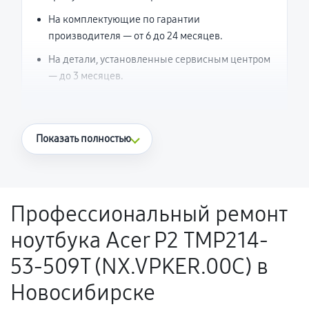
На комплектующие по гарантии
производителя — от 6 до 24 месяцев.
На детали, установленные сервисным центром
— до 3 месяцев.
Что считается гарантийным случаем
Показать полностью
Повторное возникновение неисправности,
напрямую связанной с выполненным
ремонтом.
Профессиональный ремонт
Поломка установленной детали при
ноутбука Acer P2 TMP214-
нормальной эксплуатации в течение
гарантийного срока.
53-509T (NX.VPKER.00C) в
Несоответствие комплектующей заявленным
Новосибирске
техническим характеристикам.