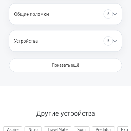
Общие поломки
6
Устройства
5
Показать ещё
Другие устройства
Aspire
Nitro
TravelMate
Spin
Predator
Exte