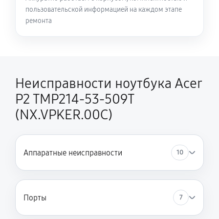
пользовательской информацией на каждом этапе
Замена HDMI ноутбука Acer P2 TMP214-53-509T
ремонта
(NX.VPKER.00C)
450 руб
60 минут
Неисправности ноутбука Acer
P2 TMP214-53-509T
(NX.VPKER.00C)
Аппаратные неисправности
10
Порты
7