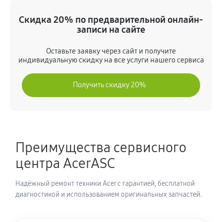
Замена экрана ноутбука Acer P2 TMP214-53-509T
(NX.VPKER.00C)
Скидка 20% по предварительной онлайн-
990 руб
80 минут
записи на сайте
Оставьте заявку через сайт и получите
Замена шлейфа матрицы
индивидуальную скидку на все услуги нашего сервиса
860 руб
80 минут
Получить скидку 20%
Замена термопасты ноутбука Acer P2 TMP214-53-
509T (NX.VPKER.00C)
990 руб
30 минут
Преимущества сервисного
Замена системы охлаждения
центра AcerASC
1480 руб
70 минут
Надёжный ремонт техники Acer с гарантией, бесплатной
Замена процессора ноутбука Acer P2 TMP214-53-
диагностикой и использованием оригинальных запчастей.
509T (NX.VPKER.00C)
1390 руб
120 минут