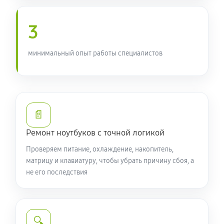
950 руб
90 минут
3
Замена южного моста ноутбука Acer P2 TMP214-53-
509T (NX.VPKER.00C)
минимальный опыт работы специалистов
1760 руб
80 минут
Настройка Wi-Fi ноутбука Acer P2 TMP214-53-509T
(NX.VPKER.00C)
📄
990 руб
70 минут
Ремонт ноутбуков с точной логикой
Ремонт петель крышки
Проверяем питание, охлаждение, накопитель,
1070 руб
50 минут
матрицу и клавиатуру, чтобы убрать причину сбоя, а
не его последствия
Замена вебкамеры ноутбука Acer P2 TMP214-53-
509T (NX.VPKER.00C)
1260 руб
50 минут
🔍