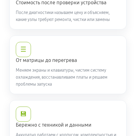
Стоимость после проверки устройства
Замена видеочипа ноутбука Acer P2 TMP214-53-
После диагностики называем цену и объясняем,
какие узлы требуют ремонта, чистки или замены
509T (NX.VPKER.00C)
2250 руб
100 минут
Настройка BIOS ноутбука Acer P2 TMP214-53-509T
☰
(NX.VPKER.00C)
От матрицы до перегрева
590 руб
60 минут
Меняем экраны и клавиатуры, чистим систему
Ремонт подсветки ноутбука Acer P2 TMP214-53-509T
охлаждения, восстанавливаем платы и решаем
проблемы запуска
(NX.VPKER.00C)
1080 руб
90 минут
Настройка ОС ноутбука Acer P2 TMP214-53-509T
💾
(NX.VPKER.00C)
Бережно с техникой и данными
840 руб
60 минут
Аккуратно работаем с корпусом, комплектностью и