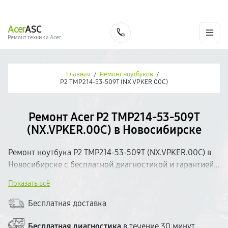
г. Новосибирск
Ежедневно с 9:00 до 21:00
+7 (383) 284-02-82
Acer
ASC
Заказать
Ремонт техники Acer
Главная
/
Ремонт ноутбуков
/
P2 TMP214-53-509T (NX.VPKER.00C)
Ремонт Acer P2 TMP214-53-509T
(NX.VPKER.00C) в Новосибирске
Ремонт ноутбука P2 TMP214-53-509T (NX.VPKER.00C) в
Новосибирске с бесплатной диагностикой и гарантией
на выполненные работы. Определим неисправность,
Показать всё
согласуем стоимость и приступим к ремонту.
Используем качественные комплектующие и
Бесплатная доставка
современное оборудование. Большинство поломок
устраняем в день обращения. Прозрачное
Бесплатная диагностика
в течение 30 минут