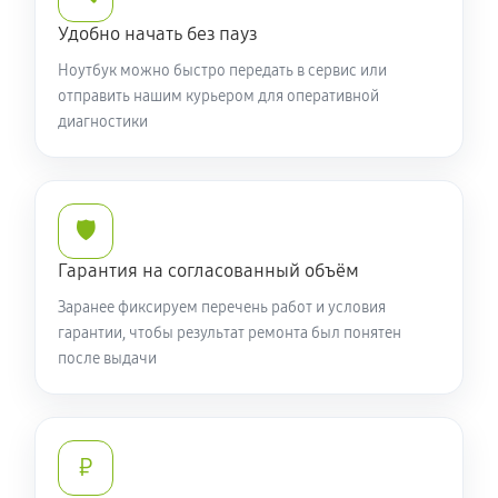
Установка драйверов ноутбука Acer P2 TMP214-53-
Удобно начать без пауз
509T (NX.VPKER.00C)
Ноутбук можно быстро передать в сервис или
650 руб
120 минут
отправить нашим курьером для оперативной
диагностики
Замена жесткого диска
590 руб
50 минут
🛡️
Ремонт цепей питания
Гарантия на согласованный объём
2250 руб
60 минут
Заранее фиксируем перечень работ и условия
Замена видеокарты ноутбука Acer P2 TMP214-53-
гарантии, чтобы результат ремонта был понятен
после выдачи
509T (NX.VPKER.00C)
1700 руб
50 минут
Ремонт разъема питания
₽
760 руб
60 минут