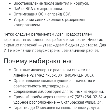
Восстановление после залития и корпуса.
Пайка BGA с микроскопом.
Оптимизация ОС + апгрейд ОЗУ.
Когда гарантия не действует
Устранение синих экранов с резервным
копированием.
Нарушение правил эксплуатации,
механические повреждения, попадание влаги,
Чётко следуем регламентам Acer. Предоставляем
перегрев, коррозия.
гарантию на выполненные работы и запчасти. Никаких
скрытых платежей — утверждаем бюджет до старта. Для
Самостоятельный ремонт или вмешательство
ИП и компаний предусмотрены безналичный расчёт.
третьих лиц.
Почему выбирают нас
Естественный износ деталей, если иное не
предусмотрено отдельно.
Опытные инженеры с реальным стажем по
линейке P2 TMP214-53-509T (NX.VPKER.00C).
Обращение после окончания гарантийного
Оригинальные комплектующие — качество и
срока.
совместимость подтверждены.
Программные сбои, если это не указано в
Современная лаборатория для точных измерений.
отдельных условиях.
Срочный приём через телефон +7 (383) 284-02-82 и
удобное расположение — Октябрьская улица, 34.
Гарантия до 12 месяцев на выполненные услуги.