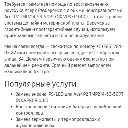
Требуется грамотная помощь по восстановлению
ноутбука Асер? Разберёмся с любыми неисправностями
Документы для подтверждения
Acer P2 TMP214-53-509T (NX.VPKER.00C) — от настройки
гарантии
системы до пайки материнской платы. Берёмся за
гарантийные и постгарантийные случаи, используем
Гарантийный талон.
оригинальные запчасти и точное оборудование.
Акт выполненных работ с датой, перечнем
Мы на связи всегда — свяжитесь по номеру +7 (383) 284-
услуг и сроком гарантии.
02-82 или приезжайте в сервис по адресу Октябрьская
улица, 34. Делаем первичную оценку бесплатно при
Документы на установленные комплектующие
дальнейшем ремонте. Срочный ремонт выполняем
и кассовый чек.
максимально быстро.
Популярные услуги
Расширенная гарантия
Замена экрана IPS/LED для Acer P2 TMP214-53-509T
(NX.VPKER.00C).
В некоторых случаях возможно оформление
Восстановление питания и батареи с калибровкой
расширенной гарантии. Стоимость, сроки и
контроллера.
условия продления согласовываются отдельно и
Замена термопасты и термопрокладок с
фиксируются в документах.
шумопонижением.