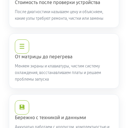
Стоимость после проверки устройства
Замена видеочипа ноутбука Acer P2 TMP214-52-77G7
После диагностики называем цену и объясняем,
какие узлы требуют ремонта, чистки или замены
(NX.VLHER.00J)
2250 руб
100 минут
Настройка BIOS ноутбука Acer P2 TMP214-52-77G7
☰
(NX.VLHER.00J)
От матрицы до перегрева
590 руб
60 минут
Меняем экраны и клавиатуры, чистим систему
Ремонт подсветки ноутбука Acer P2 TMP214-52-77G7
охлаждения, восстанавливаем платы и решаем
проблемы запуска
(NX.VLHER.00J)
1080 руб
90 минут
Настройка ОС ноутбука Acer P2 TMP214-52-77G7
💾
(NX.VLHER.00J)
Бережно с техникой и данными
840 руб
60 минут
Аккуратно работаем с корпусом, комплектностью и