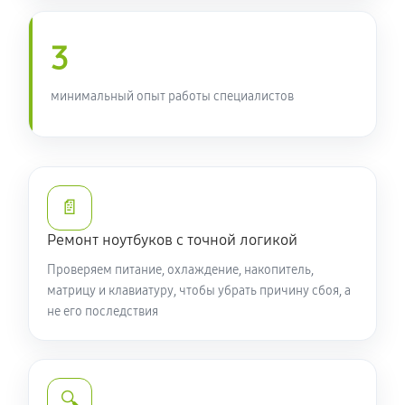
950 руб
90 минут
3
Замена южного моста ноутбука Acer P2 TMP214-52-
77G7 (NX.VLHER.00J)
минимальный опыт работы специалистов
1760 руб
80 минут
Настройка Wi-Fi ноутбука Acer P2 TMP214-52-77G7
(NX.VLHER.00J)
📄
990 руб
70 минут
Ремонт ноутбуков с точной логикой
Ремонт петель крышки
Проверяем питание, охлаждение, накопитель,
1070 руб
50 минут
матрицу и клавиатуру, чтобы убрать причину сбоя, а
не его последствия
Замена вебкамеры ноутбука Acer P2 TMP214-52-
77G7 (NX.VLHER.00J)
1260 руб
50 минут
🔍