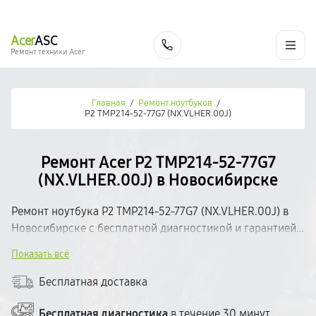
г. Новосибирск
Ежедневно с 9:00 до 21:00
+7 (383) 284-02-82
Acer
ASC
Заказать
Ремонт техники Acer
Главная
/
Ремонт ноутбуков
/
P2 TMP214-52-77G7 (NX.VLHER.00J)
Ремонт Acer P2 TMP214-52-77G7
(NX.VLHER.00J) в Новосибирске
Ремонт ноутбука P2 TMP214-52-77G7 (NX.VLHER.00J) в
Новосибирске с бесплатной диагностикой и гарантией
на выполненные работы. Определим неисправность,
Показать всё
согласуем стоимость и приступим к ремонту.
Используем качественные комплектующие и
Бесплатная доставка
современное оборудование. Большинство поломок
устраняем в день обращения. Прозрачное
Бесплатная диагностика
в течение 30 минут