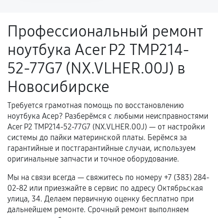
напрямую связанной с выполненным
ремонтом.
Профессиональный ремонт
Поломка установленной детали при
ноутбука Acer P2 TMP214-
нормальной эксплуатации в течение
гарантийного срока.
52-77G7 (NX.VLHER.00J) в
Несоответствие комплектующей заявленным
Новосибирске
техническим характеристикам.
Требуется грамотная помощь по восстановлению
ноутбука Асер? Разберёмся с любыми неисправностями
Документы для подтверждения
Acer P2 TMP214-52-77G7 (NX.VLHER.00J) — от настройки
гарантии
системы до пайки материнской платы. Берёмся за
гарантийные и постгарантийные случаи, используем
Гарантийный талон.
оригинальные запчасти и точное оборудование.
Акт выполненных работ с датой, перечнем
Мы на связи всегда — свяжитесь по номеру +7 (383) 284-
услуг и сроком гарантии.
02-82 или приезжайте в сервис по адресу Октябрьская
улица, 34. Делаем первичную оценку бесплатно при
Документы на установленные комплектующие
дальнейшем ремонте. Срочный ремонт выполняем
и кассовый чек.