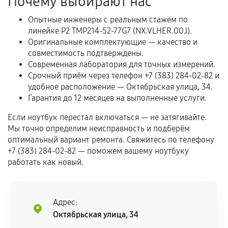
Почему выбирают нас
Естественный износ деталей, если иное не
предусмотрено отдельно.
Опытные инженеры с реальным стажем по
линейке P2 TMP214-52-77G7 (NX.VLHER.00J).
Обращение после окончания гарантийного
Оригинальные комплектующие — качество и
срока.
совместимость подтверждены.
Программные сбои, если это не указано в
Современная лаборатория для точных измерений.
отдельных условиях.
Срочный приём через телефон +7 (383) 284-02-82 и
удобное расположение — Октябрьская улица, 34.
Гарантия до 12 месяцев на выполненные услуги.
Если комплектующие куплены
Если ноутбук перестал включаться — не затягивайте.
самостоятельно
Мы точно определим неисправность и подберём
оптимальный вариант ремонта. Свяжитесь по телефону
Гарантия на выполненные работы может
+7 (383) 284-02-82 — поможем вашему ноутбуку
сохраняться полностью или частично, если
работать как новый.
соблюдены следующие условия:
Предоставленные детали подходят по
техническим параметрам и не имеют внешних
Адрес:
дефектов.
Октябрьская улица, 34
Установка была выполнена нашим сервисным