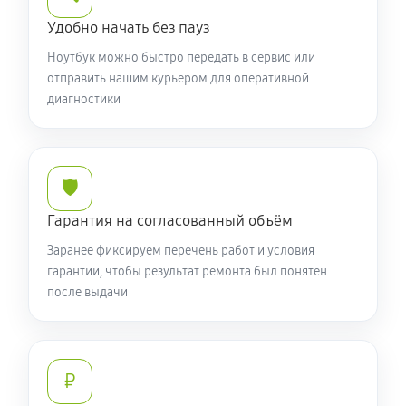
Установка драйверов ноутбука Acer P2 TMP214-52-
Удобно начать без пауз
77G7 (NX.VLHER.00J)
Ноутбук можно быстро передать в сервис или
650 руб
120 минут
отправить нашим курьером для оперативной
диагностики
Замена жесткого диска
590 руб
50 минут
🛡️
Ремонт цепей питания
Гарантия на согласованный объём
2250 руб
60 минут
Заранее фиксируем перечень работ и условия
Замена видеокарты ноутбука Acer P2 TMP214-52-
гарантии, чтобы результат ремонта был понятен
после выдачи
77G7 (NX.VLHER.00J)
1700 руб
50 минут
Ремонт разъема питания
₽
760 руб
60 минут