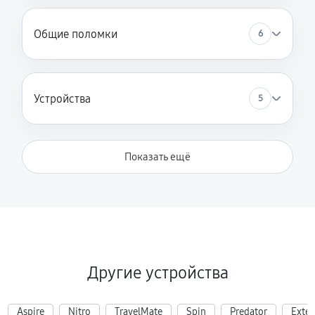
Общие поломки
6
Устройства
5
Показать ещё
Другие устройства
Aspire
Nitro
TravelMate
Spin
Predator
Exte