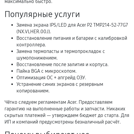
максимально быстро.
Популярные услуги
Расширенная гарантия
Замена экрана IPS/LED для Acer P2 TMP214-52-77G7
(NX.VLHER.00J).
В некоторых случаях возможно оформление
Восстановление питания и батареи с калибровкой
расширенной гарантии. Стоимость, сроки и
контроллера.
условия продления согласовываются отдельно и
Замена термопасты и термопрокладок с
фиксируются в документах.
шумопонижением.
Восстановление после залития и корпуса.
Пайка BGA с микроскопом.
Оптимизация ОС + апгрейд ОЗУ.
Когда гарантия не действует
Устранение синих экранов с резервным
копированием.
Нарушение правил эксплуатации,
механические повреждения, попадание влаги,
Чётко следуем регламентам Acer. Предоставляем
перегрев, коррозия.
гарантию на выполненные работы и запчасти. Никаких
скрытых платежей — утверждаем бюджет до старта. Для
Самостоятельный ремонт или вмешательство
ИП и компаний предусмотрены безналичный расчёт.
третьих лиц.