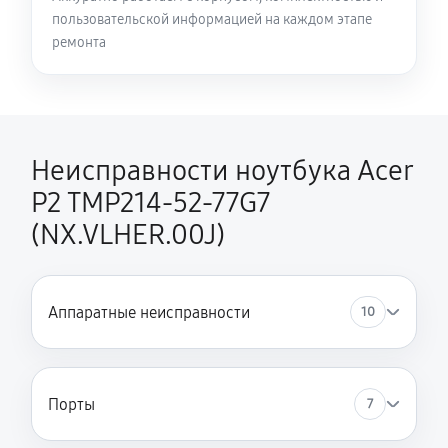
пользовательской информацией на каждом этапе
Замена HDMI ноутбука Acer P2 TMP214-52-77G7
ремонта
(NX.VLHER.00J)
450 руб
60 минут
Неисправности ноутбука Acer
P2 TMP214-52-77G7
(NX.VLHER.00J)
Аппаратные неисправности
10
Порты
7