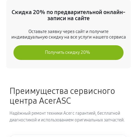
Замена экрана ноутбука Acer P2 TMP214-52-77G7
(NX.VLHER.00J)
Скидка 20% по предварительной онлайн-
990 руб
80 минут
записи на сайте
Оставьте заявку через сайт и получите
Замена шлейфа матрицы
индивидуальную скидку на все услуги нашего сервиса
860 руб
80 минут
Получить скидку 20%
Замена термопасты ноутбука Acer P2 TMP214-52-
77G7 (NX.VLHER.00J)
990 руб
30 минут
Преимущества сервисного
Замена системы охлаждения
центра AcerASC
1480 руб
70 минут
Надёжный ремонт техники Acer с гарантией, бесплатной
Замена процессора ноутбука Acer P2 TMP214-52-
диагностикой и использованием оригинальных запчастей.
77G7 (NX.VLHER.00J)
1390 руб
120 минут