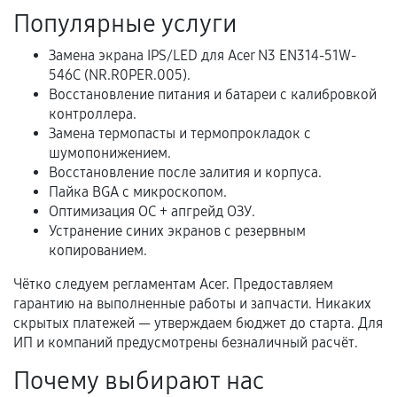
Популярные услуги
Расширенная гарантия
Замена экрана IPS/LED для Acer N3 EN314-51W-
В некоторых случаях возможно оформление
546C (NR.R0PER.005).
расширенной гарантии. Стоимость, сроки и
Восстановление питания и батареи с калибровкой
условия продления согласовываются отдельно и
контроллера.
фиксируются в документах.
Замена термопасты и термопрокладок с
шумопонижением.
Восстановление после залития и корпуса.
Пайка BGA с микроскопом.
Когда гарантия не действует
Оптимизация ОС + апгрейд ОЗУ.
Устранение синих экранов с резервным
Нарушение правил эксплуатации,
копированием.
механические повреждения, попадание влаги,
перегрев, коррозия.
Чётко следуем регламентам Acer. Предоставляем
гарантию на выполненные работы и запчасти. Никаких
Самостоятельный ремонт или вмешательство
скрытых платежей — утверждаем бюджет до старта. Для
третьих лиц.
ИП и компаний предусмотрены безналичный расчёт.
Естественный износ деталей, если иное не
Почему выбирают нас
предусмотрено отдельно.