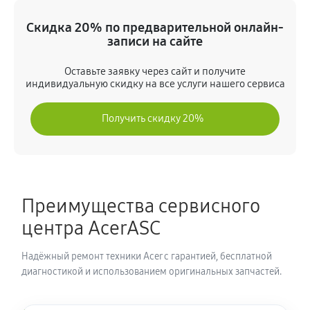
Замена экрана ноутбука Acer N3 EN314-51W-546C
(NR.R0PER.005)
Скидка 20% по предварительной онлайн-
990 руб
80 минут
записи на сайте
Оставьте заявку через сайт и получите
Замена шлейфа матрицы
индивидуальную скидку на все услуги нашего сервиса
860 руб
80 минут
Получить скидку 20%
Замена термопасты ноутбука Acer N3 EN314-51W-
546C (NR.R0PER.005)
990 руб
30 минут
Преимущества сервисного
Замена системы охлаждения
центра AcerASC
1480 руб
70 минут
Надёжный ремонт техники Acer с гарантией, бесплатной
Замена процессора ноутбука Acer N3 EN314-51W-
диагностикой и использованием оригинальных запчастей.
546C (NR.R0PER.005)
1390 руб
120 минут