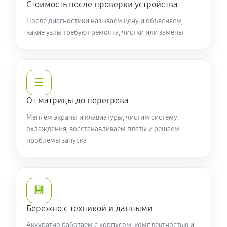
Стоимость после проверки устройства
Замена видеочипа ноутбука Acer N3 EN314-51W-
После диагностики называем цену и объясняем,
какие узлы требуют ремонта, чистки или замены
546C (NR.R0PER.005)
2250 руб
100 минут
Настройка BIOS ноутбука Acer N3 EN314-51W-546C
☰
(NR.R0PER.005)
От матрицы до перегрева
590 руб
60 минут
Меняем экраны и клавиатуры, чистим систему
Ремонт подсветки ноутбука Acer N3 EN314-51W-
охлаждения, восстанавливаем платы и решаем
проблемы запуска
546C (NR.R0PER.005)
1080 руб
90 минут
Настройка ОС ноутбука Acer N3 EN314-51W-546C
💾
(NR.R0PER.005)
Бережно с техникой и данными
840 руб
60 минут
Аккуратно работаем с корпусом, комплектностью и