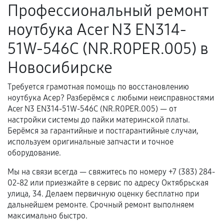
Профессиональный ремонт
Поломка установленной детали при
ноутбука Acer N3 EN314-
нормальной эксплуатации в течение
гарантийного срока.
51W-546C (NR.R0PER.005) в
Несоответствие комплектующей заявленным
Новосибирске
техническим характеристикам.
Требуется грамотная помощь по восстановлению
ноутбука Асер? Разберёмся с любыми неисправностями
Документы для подтверждения
Acer N3 EN314-51W-546C (NR.R0PER.005) — от
гарантии
настройки системы до пайки материнской платы.
Берёмся за гарантийные и постгарантийные случаи,
Гарантийный талон.
используем оригинальные запчасти и точное
оборудование.
Акт выполненных работ с датой, перечнем
услуг и сроком гарантии.
Мы на связи всегда — свяжитесь по номеру +7 (383) 284-
02-82 или приезжайте в сервис по адресу Октябрьская
Документы на установленные комплектующие
улица, 34. Делаем первичную оценку бесплатно при
и кассовый чек.
дальнейшем ремонте. Срочный ремонт выполняем
максимально быстро.