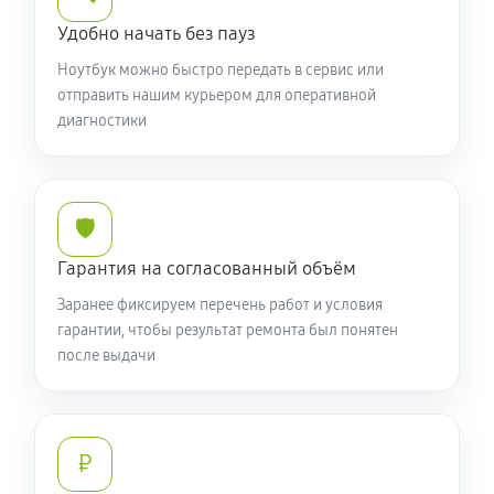
Установка драйверов ноутбука Acer N3 EN314-51W-
Удобно начать без пауз
546C (NR.R0PER.005)
Ноутбук можно быстро передать в сервис или
650 руб
120 минут
отправить нашим курьером для оперативной
диагностики
Замена жесткого диска
590 руб
50 минут
🛡️
Ремонт цепей питания
Гарантия на согласованный объём
2250 руб
60 минут
Заранее фиксируем перечень работ и условия
Замена видеокарты ноутбука Acer N3 EN314-51W-
гарантии, чтобы результат ремонта был понятен
после выдачи
546C (NR.R0PER.005)
1700 руб
50 минут
Ремонт разъема питания
₽
760 руб
60 минут