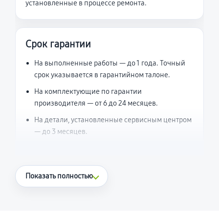
установленные в процессе ремонта.
Срок гарантии
На выполненные работы — до 1 года. Точный
срок указывается в гарантийном талоне.
На комплектующие по гарантии
производителя — от 6 до 24 месяцев.
На детали, установленные сервисным центром
— до 3 месяцев.
Что считается гарантийным случаем
Показать полностью
Повторное возникновение неисправности,
напрямую связанной с выполненным
ремонтом.