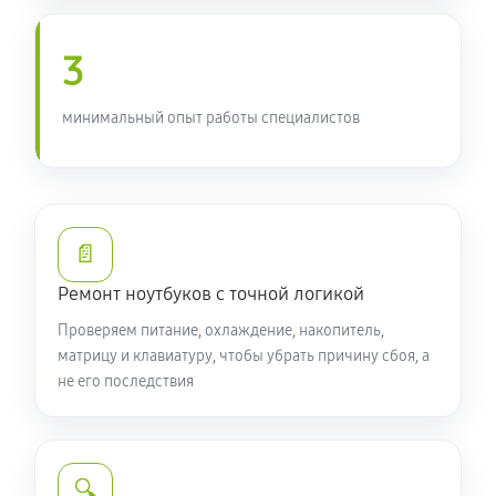
950 руб
90 минут
3
Замена южного моста ноутбука Acer N3 EN314-51W-
546C (NR.R0PER.005)
минимальный опыт работы специалистов
1760 руб
80 минут
Настройка Wi-Fi ноутбука Acer N3 EN314-51W-546C
(NR.R0PER.005)
📄
990 руб
70 минут
Ремонт ноутбуков с точной логикой
Ремонт петель крышки
Проверяем питание, охлаждение, накопитель,
1070 руб
50 минут
матрицу и клавиатуру, чтобы убрать причину сбоя, а
не его последствия
Замена вебкамеры ноутбука Acer N3 EN314-51W-
546C (NR.R0PER.005)
1260 руб
50 минут
🔍