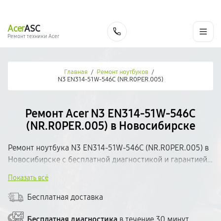
г. Новосибирск
Ежедневно с 9:00 до 21:00
+7 (383) 284-02-82
Acer
ASC
Заказать
Ремонт техники Acer
Главная
/
Ремонт ноутбуков
/
N3 EN314-51W-546C (NR.R0PER.005)
Ремонт Acer N3 EN314-51W-546C
(NR.R0PER.005) в Новосибирске
Ремонт ноутбука N3 EN314-51W-546C (NR.R0PER.005) в
Новосибирске с бесплатной диагностикой и гарантией
на выполненные работы. Определим неисправность,
Показать всё
согласуем стоимость и приступим к ремонту.
Используем качественные комплектующие и
Бесплатная доставка
современное оборудование. Большинство поломок
устраняем в день обращения. Прозрачное
Бесплатная диагностика
в течение 30 минут