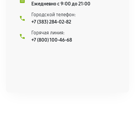
При этом гарантия на сами комплектующие
Ежедневно с 9:00 до 21:00
остается на стороне производителя или
Городской телефон:
продавца. За качество сторонних деталей
+7 (383) 284-02-82
сервисный центр ответственности не несет.
Горячая линия:
+7 (800) 100-46-68