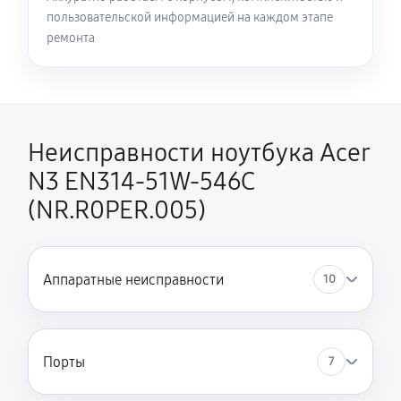
пользовательской информацией на каждом этапе
Замена HDMI ноутбука Acer N3 EN314-51W-546C
ремонта
(NR.R0PER.005)
450 руб
60 минут
Неисправности ноутбука Acer
N3 EN314-51W-546C
(NR.R0PER.005)
Аппаратные неисправности
10
Порты
7