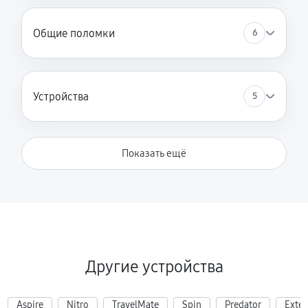
Общие поломки
6
Устройства
5
Показать ещё
Другие устройства
Aspire
Nitro
TravelMate
Spin
Predator
Exte