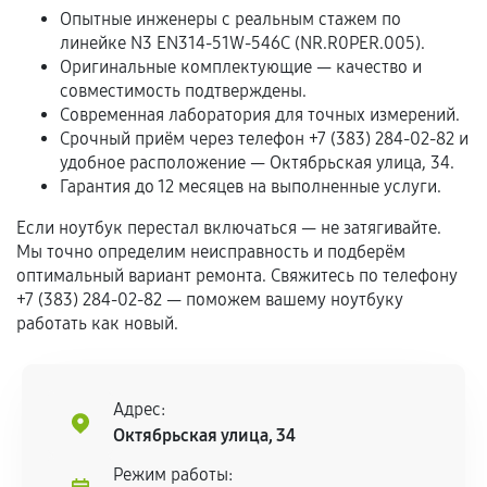
Опытные инженеры с реальным стажем по
Обращение после окончания гарантийного
линейке N3 EN314-51W-546C (NR.R0PER.005).
срока.
Оригинальные комплектующие — качество и
Программные сбои, если это не указано в
совместимость подтверждены.
отдельных условиях.
Современная лаборатория для точных измерений.
Срочный приём через телефон +7 (383) 284-02-82 и
удобное расположение — Октябрьская улица, 34.
Гарантия до 12 месяцев на выполненные услуги.
Если комплектующие куплены
самостоятельно
Если ноутбук перестал включаться — не затягивайте.
Мы точно определим неисправность и подберём
Гарантия на выполненные работы может
оптимальный вариант ремонта. Свяжитесь по телефону
сохраняться полностью или частично, если
+7 (383) 284-02-82 — поможем вашему ноутбуку
работать как новый.
соблюдены следующие условия:
Предоставленные детали подходят по
техническим параметрам и не имеют внешних
дефектов.
Адрес:
Октябрьская улица, 34
Установка была выполнена нашим сервисным
центром.
Режим работы: