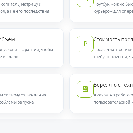
Helios 300 PH315-53-78HC
копитель, матрицу и
Ноутбук можно быс
1260 руб
оя, а не его последствия
курьером для опер
r Helios 300 PH315-53-78HC
650 руб
 объём
Стоимость посл
₽
590 руб
и условия гарантии, чтобы
После диагностики
ле выдачи
требуют ремонта, 
2250 руб
 Helios 300 PH315-53-78HC
Бережно с тех
1700 руб
💾
м систему охлаждения,
Аккуратно работае
роблемы запуска
пользовательской 
760 руб
elios 300 PH315-53-78HC
2250 руб