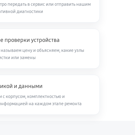
тро передать в сервис или отправить нашим
50 минут
Заказать
ативной диагностики
120 минут
Заказать
е проверки устройства
50 минут
Заказать
 называем цену и объясняем, какие узлы
чистки или замены
60 минут
Заказать
никой и данными
50 минут
Заказать
м с корпусом, комплектностью и
информацией на каждом этапе ремонта
60 минут
Заказать
100 минут
Заказать