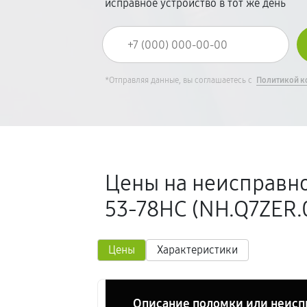
исправное устройство в тот же день
*Отправляя данные, вы соглашаетесь с
Политикой к
Цены на неисправно
53-78HC (NH.Q7ZER.0
Цены
Характеристики
Описание поломки или неисп