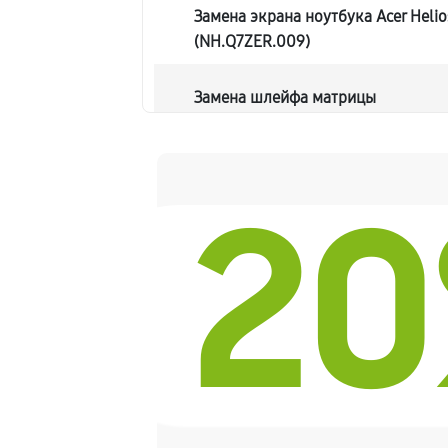
Замена экрана ноутбука Acer Heli
(NH.Q7ZER.009)
Замена шлейфа матрицы
Замена термопасты ноутбука Acer
(NH.Q7ZER.009)
2
Замена системы охлаждения
Замена процессора ноутбука Acer 
(NH.Q7ZER.009)
Замена оперативной памяти
Замена микрофона ноутбука Acer 