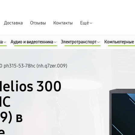
Гарантия д
Доставка
Отзывы
Контакты
Ещё
ка
Аудио и видеотехника
Электротранспорт
Компьютерные
00 ph315-53-78hc (nh.q7zer.009)
Helios 300
HC
9) в
е