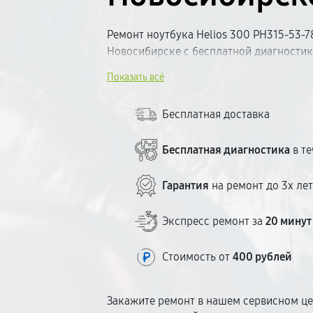
Ремонт ноутбука Helios 300 PH315-53-7
Новосибирске с бесплатной диагностик
работы. Определим неисправность, сог
Показать всё
ремонту. Используем качественные ко
оборудование. Большинство поломок ус
Бесплатная доставка
Прозрачное ценообразование — без сюр
Бесплатная диагностика
в те
Гарантия
на ремонт до 3х ле
Экспресс ремонт за
20 минут
Стоимость от
400 рублей
Закажите ремонт в нашем сервисном це