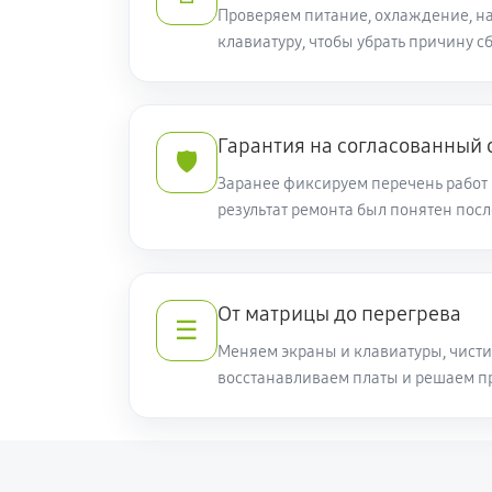
Замена вебкамеры ноутбука Acer 
Проверяем питание, охлаждение, на
(NH.Q7ZER.009)
клавиатуру, чтобы убрать причину сб
Установка драйверов ноутбука Ace
(NH.Q7ZER.009)
Гарантия на согласованный
🛡️
Замена жесткого диска
Заранее фиксируем перечень работ 
результат ремонта был понятен пос
Ремонт цепей питания
Замена видеокарты ноутбука Acer
От матрицы до перегрева
☰
(NH.Q7ZER.009)
Меняем экраны и клавиатуры, чисти
восстанавливаем платы и решаем п
Ремонт разъема питания
Замена видеочипа ноутбука Acer H
(NH.Q7ZER.009)