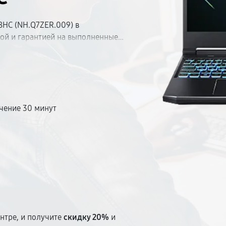
8HC (NH.Q7ZER.009) в
ой и гарантией на выполненные
ласуем стоимость и приступим к
мплектующие и современное
траняем в день обращения.
призов в чеке.
чение 30 минут
т
нтре, и получите
скидку 20%
и