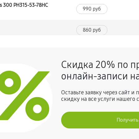
os 300 PH315-53-78HC
990 руб
860 руб
 Helios 300 PH315-53-78HC
990 руб
0%
Скидка 20% по п
1480 руб
онлайн-записи на
Helios 300 PH315-53-78HC
Оставьте заявку через сайт и
1390 руб
скидку на все услуги нашего 
680 руб
Получить
Helios 300 PH315-53-78HC
950 руб