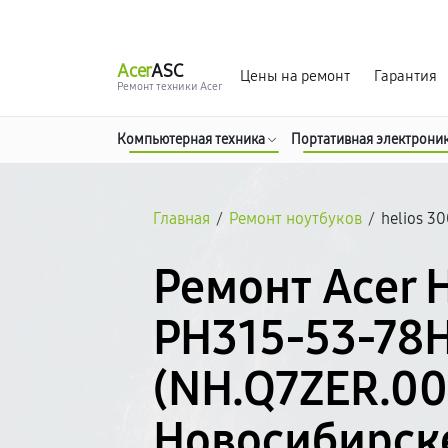
г. Новосибирск
Ежедневно с 9:00 до 21:00
Acer
ASC
Цены на ремонт
Гарантия
Ремонт техники Acer
Компьютерная техника
Портативная электрони
Главная
/
Ремонт ноутбуков
/
helios 3
Ремонт Acer 
PH315-53-78
(NH.Q7ZER.00
Новосибирск