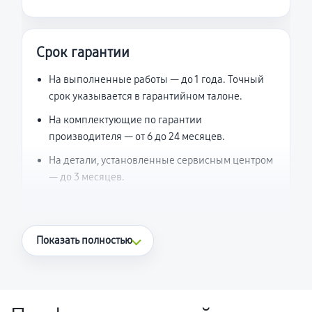
Срок гарантии
На выполненные работы — до 1 года. Точный
срок указывается в гарантийном талоне.
На комплектующие по гарантии
производителя — от 6 до 24 месяцев.
На детали, установленные сервисным центром
— до 3 месяцев.
Что считается гарантийным случаем
Показать полностью
Повторное возникновение неисправности,
напрямую связанной с выполненным
ремонтом.