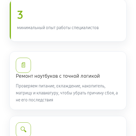
950 руб
90 минут
3
Замена южного моста ноутбука Acer 7 AN715-52-
76TL (NH.Q8EER.001)
минимальный опыт работы специалистов
1760 руб
80 минут
Настройка Wi-Fi ноутбука Acer 7 AN715-52-76TL
(NH.Q8EER.001)
📄
990 руб
70 минут
Ремонт ноутбуков с точной логикой
Ремонт петель крышки
Проверяем питание, охлаждение, накопитель,
1070 руб
50 минут
матрицу и клавиатуру, чтобы убрать причину сбоя, а
не его последствия
Замена вебкамеры ноутбука Acer 7 AN715-52-76TL
(NH.Q8EER.001)
1260 руб
50 минут
🔍