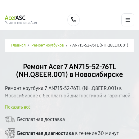
г. Новосибирск
Ежедневно с 9:00 до 21:00
+7 (383) 284-02-82
Acer
ASC
Заказать
Ремонт техники Acer
Главная
/
Ремонт ноутбуков
/
7 AN715-52-76TL (NH.Q8EER.001)
Ремонт Acer 7 AN715-52-76TL
(NH.Q8EER.001) в Новосибирске
Ремонт ноутбука 7 AN715-52-76TL (NH.Q8EER.001) в
Новосибирске с бесплатной диагностикой и гарантией
на выполненные работы. Определим неисправность,
Показать всё
согласуем стоимость и приступим к ремонту.
Используем качественные комплектующие и
Бесплатная доставка
современное оборудование. Большинство поломок
устраняем в день обращения. Прозрачное
Бесплатная диагностика
в течение 30 минут