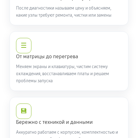
Замена видеочипа ноутбука Acer 7 AN715-52-76TL
После диагностики называем цену и объясняем,
какие узлы требуют ремонта, чистки или замены
(NH.Q8EER.001)
2250 руб
100 минут
Настройка BIOS ноутбука Acer 7 AN715-52-76TL
☰
(NH.Q8EER.001)
От матрицы до перегрева
590 руб
60 минут
Меняем экраны и клавиатуры, чистим систему
Ремонт подсветки ноутбука Acer 7 AN715-52-76TL
охлаждения, восстанавливаем платы и решаем
проблемы запуска
(NH.Q8EER.001)
1080 руб
90 минут
Настройка ОС ноутбука Acer 7 AN715-52-76TL
💾
(NH.Q8EER.001)
Бережно с техникой и данными
840 руб
60 минут
Аккуратно работаем с корпусом, комплектностью и