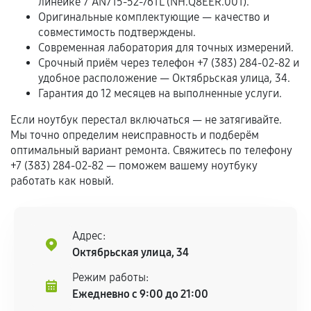
линейке 7 AN715-52-76TL (NH.Q8EER.001).
Обращение после окончания гарантийного
Оригинальные комплектующие — качество и
срока.
совместимость подтверждены.
Программные сбои, если это не указано в
Современная лаборатория для точных измерений.
отдельных условиях.
Срочный приём через телефон +7 (383) 284-02-82 и
удобное расположение — Октябрьская улица, 34.
Гарантия до 12 месяцев на выполненные услуги.
Если комплектующие куплены
Если ноутбук перестал включаться — не затягивайте.
самостоятельно
Мы точно определим неисправность и подберём
оптимальный вариант ремонта. Свяжитесь по телефону
Гарантия на выполненные работы может
+7 (383) 284-02-82 — поможем вашему ноутбуку
сохраняться полностью или частично, если
работать как новый.
соблюдены следующие условия:
Предоставленные детали подходят по
техническим параметрам и не имеют внешних
Адрес:
дефектов.
Октябрьская улица, 34
Установка была выполнена нашим сервисным
Режим работы:
центром.
Ежедневно с 9:00 до 21:00
При этом гарантия на сами комплектующие