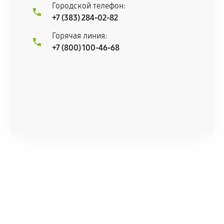
Городской телефон:
остается на стороне производителя или
+7 (383) 284-02-82
продавца. За качество сторонних деталей
сервисный центр ответственности не несет.
Горячая линия:
+7 (800) 100-46-68