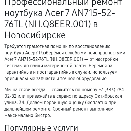
Профессиональный ремонт
Поломка установленной детали при
ноутбука Acer 7 AN715-52-
нормальной эксплуатации в течение
гарантийного срока.
76TL (NH.Q8EER.001) в
Несоответствие комплектующей заявленным
Новосибирске
техническим характеристикам.
Требуется грамотная помощь по восстановлению
ноутбука Асер? Разберёмся с любыми неисправностями
Документы для подтверждения
Acer 7 AN715-52-76TL (NH.Q8EER.001) — от настройки
гарантии
системы до пайки материнской платы. Берёмся за
гарантийные и постгарантийные случаи, используем
Гарантийный талон.
оригинальные запчасти и точное оборудование.
Акт выполненных работ с датой, перечнем
Мы на связи всегда — свяжитесь по номеру +7 (383) 284-
услуг и сроком гарантии.
02-82 или приезжайте в сервис по адресу Октябрьская
улица, 34. Делаем первичную оценку бесплатно при
Документы на установленные комплектующие
дальнейшем ремонте. Срочный ремонт выполняем
и кассовый чек.
максимально быстро.
Популярные услуги