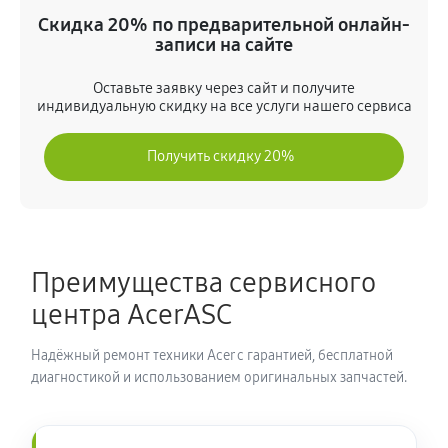
(NH.Q8EER.001)
Скидка 20% по предварительной онлайн-
990 руб
80 минут
записи на сайте
Оставьте заявку через сайт и получите
Замена шлейфа матрицы
индивидуальную скидку на все услуги нашего сервиса
860 руб
80 минут
Получить скидку 20%
Замена термопасты ноутбука Acer 7 AN715-52-76TL
(NH.Q8EER.001)
990 руб
30 минут
Преимущества сервисного
Замена системы охлаждения
центра AcerASC
1480 руб
70 минут
Надёжный ремонт техники Acer с гарантией, бесплатной
Замена процессора ноутбука Acer 7 AN715-52-76TL
диагностикой и использованием оригинальных запчастей.
(NH.Q8EER.001)
1390 руб
120 минут