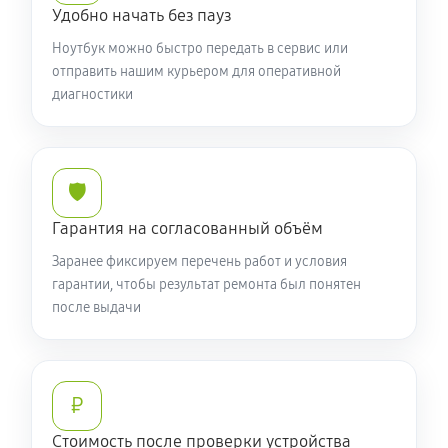
Установка драйверов ноутбука Acer 7 AN715-52-76TL
Удобно начать без пауз
(NH.Q8EER.001)
Ноутбук можно быстро передать в сервис или
650 руб
120 минут
отправить нашим курьером для оперативной
диагностики
Замена жесткого диска
590 руб
50 минут
🛡️
Ремонт цепей питания
Гарантия на согласованный объём
2250 руб
60 минут
Заранее фиксируем перечень работ и условия
Замена видеокарты ноутбука Acer 7 AN715-52-76TL
гарантии, чтобы результат ремонта был понятен
после выдачи
(NH.Q8EER.001)
1700 руб
50 минут
Ремонт разъема питания
₽
760 руб
60 минут
Стоимость после проверки устройства