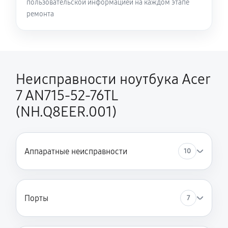
пользовательской информацией на каждом этапе
Замена HDMI ноутбука Acer 7 AN715-52-76TL
ремонта
(NH.Q8EER.001)
450 руб
60 минут
Неисправности ноутбука Acer
7 AN715-52-76TL
(NH.Q8EER.001)
Аппаратные неисправности
10
Порты
7