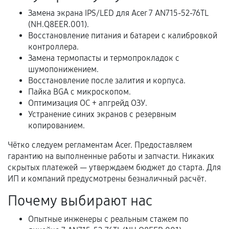
Расширенная гарантия
Замена экрана IPS/LED для Acer 7 AN715-52-76TL
(NH.Q8EER.001).
В некоторых случаях возможно оформление
Восстановление питания и батареи с калибровкой
расширенной гарантии. Стоимость, сроки и
контроллера.
условия продления согласовываются отдельно и
Замена термопасты и термопрокладок с
фиксируются в документах.
шумопонижением.
Восстановление после залития и корпуса.
Пайка BGA с микроскопом.
Оптимизация ОС + апгрейд ОЗУ.
Когда гарантия не действует
Устранение синих экранов с резервным
копированием.
Нарушение правил эксплуатации,
механические повреждения, попадание влаги,
Чётко следуем регламентам Acer. Предоставляем
перегрев, коррозия.
гарантию на выполненные работы и запчасти. Никаких
скрытых платежей — утверждаем бюджет до старта. Для
Самостоятельный ремонт или вмешательство
ИП и компаний предусмотрены безналичный расчёт.
третьих лиц.
Почему выбирают нас
Естественный износ деталей, если иное не
предусмотрено отдельно.
Опытные инженеры с реальным стажем по