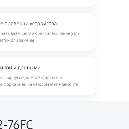
50 минут
Заказать
е проверки устройства
 называем цену и объясняем, какие узлы
60 минут
Заказать
чистки или замены
50 минут
Заказать
никой и данными
60 минут
Заказать
м с корпусом, комплектностью и
информацией на каждом этапе ремонта
100 минут
Заказать
60 минут
Заказать
2-76FC