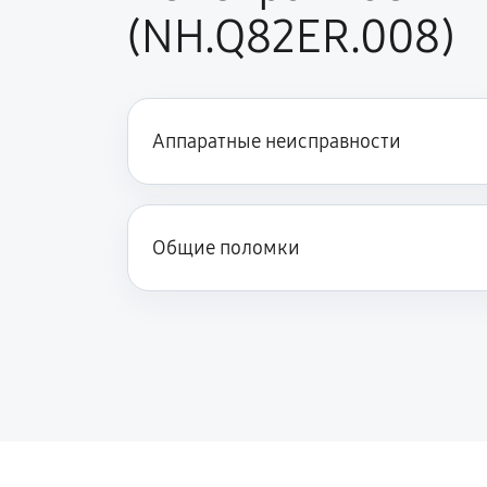
Ремонт подсветки ноутбука Acer 5
(NH.Q82ER.008)
Настройка ОС ноутбука Acer 5 AN5
Аппаратные неисправности
Замена HDMI ноутбука Acer 5 AN51
Общие поломки