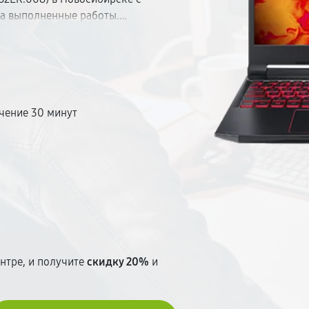
на выполненные работы.
тоимость и приступим к ремонту.
ие и современное оборудование.
ь обращения. Прозрачное
ке.
чение 30 минут
т
нтре, и получите
скидку 20%
и