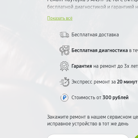
бесплатной диагностикой и гарантией 
Определим неисправность, согласуем с
Показать всё
Используем качественные комплектующ
Большинство поломок устраняем в ден
Бесплатная доставка
ценообразование — без сюрпризов в че
Бесплатная диагностика
в те
Гарантия
на ремонт до 3х ле
Экспресс ремонт за
20 минут
Стоимость от
300 рублей
Закажите ремонт в нашем сервисном це
исправное устройство в тот же день