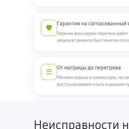
(NH.Q82ER.008)
Замена жесткого диска
Гарантия на согласованный
🛡️
Заранее фиксируем перечень работ 
Ремонт цепей питания
результат ремонта был понятен пос
Замена видеокарты ноутбука Acer 
От матрицы до перегрева
☰
Ремонт разъема питания
Меняем экраны и клавиатуры, чисти
восстанавливаем платы и решаем п
Замена видеочипа ноутбука Acer 5
Настройка BIOS ноутбука Acer 5 A
Неисправности н