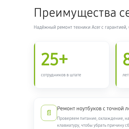
Преимущества се
Замена тачпада ноутбука Acer 5 A
Надёжный ремонт техники Acer с гарантией,
Чистка от пыли ноутбука Acer 5 A
Замена южного моста ноутбука Ace
25+
(NH.Q82ER.008)
Настройка Wi-Fi ноутбука Acer 5 
сотрудников в штате
лет
Ремонт петель крышки
Ремонт ноутбуков с точной 
Замена вебкамеры ноутбука Acer 
📄
Проверяем питание, охлаждение, на
Установка драйверов ноутбука Ace
клавиатуру, чтобы убрать причину сб