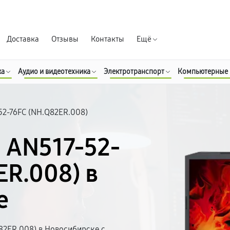
Гарантия д
Доставка
Отзывы
Контакты
Ещё
ка
Аудио и видеотехника
Электротранспорт
Компьютерные
52-76FC (NH.Q82ER.008)
5 AN517-52-
ER.008) в
е
82ER.008) в Новосибирске с