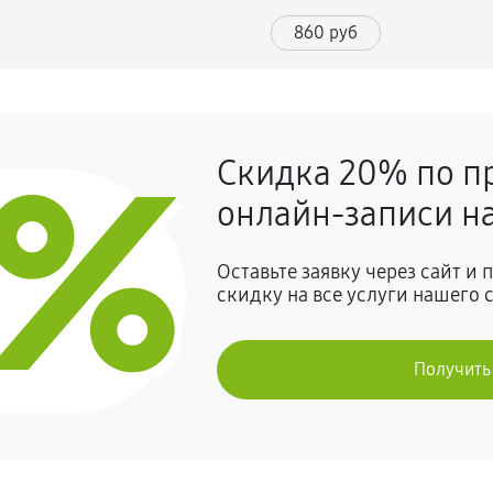
860 руб
990 руб
5 AN517-52-76FC (NH.Q82ER.008)
0%
Скидка 20% по п
1480 руб
онлайн-записи на
1390 руб
5 AN517-52-76FC (NH.Q82ER.008)
Оставьте заявку через сайт и
скидку на все услуги нашего 
680 руб
Получить
950 руб
5 AN517-52-76FC (NH.Q82ER.008)
990 руб