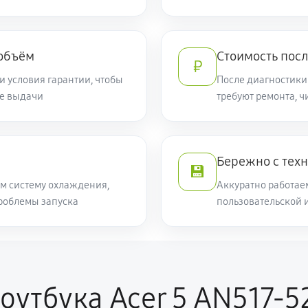
590 руб
 объём
Стоимость посл
₽
и условия гарантии, чтобы
После диагностики
2250 руб
ле выдачи
требуют ремонта, 
1700 руб
5 AN517-52-76FC (NH.Q82ER.008)
Бережно с тех
💾
760 руб
м систему охлаждения,
Аккуратно работае
роблемы запуска
пользовательской 
2250 руб
 AN517-52-76FC (NH.Q82ER.008)
590 руб
N517-52-76FC (NH.Q82ER.008)
оутбука Acer 5 AN517-5