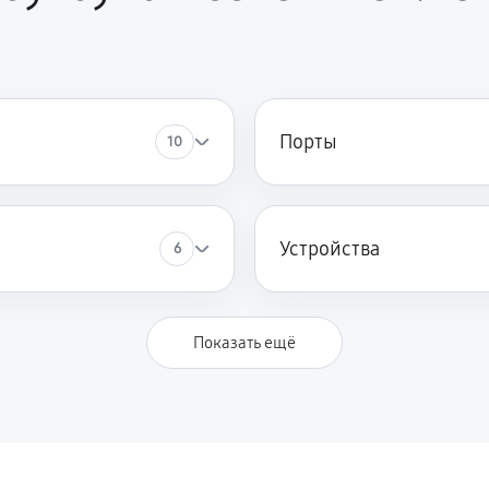
1080 руб
 AN517-52-76FC (NH.Q82ER.008)
840 руб
17-52-76FC (NH.Q82ER.008)
Порты
10
450 руб
7-52-76FC (NH.Q82ER.008)
Устройства
6
Показать ещё