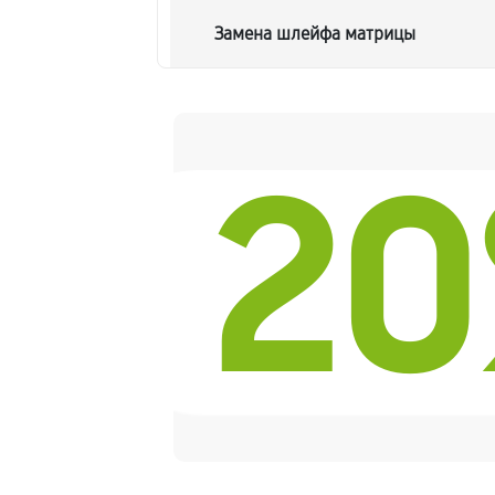
Замена шлейфа матрицы
Замена термопасты ноутбука Acer 
2
Замена системы охлаждения
Замена процессора ноутбука Acer 
Замена оперативной памяти
Замена микрофона ноутбука Acer 
Замена звуковой карты