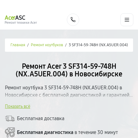
г. Новосибирск
Ежедневно с 9:00 до 21:00
+7 (383) 284-02-82
Acer
ASC
Заказать
Ремонт техники Acer
Главная
/
Ремонт ноутбуков
/
3 SF314-59-748H (NX.A5UER.004)
Ремонт Acer 3 SF314-59-748H
(NX.A5UER.004) в Новосибирске
Ремонт ноутбука 3 SF314-59-748H (NX.A5UER.004) в
Новосибирске с бесплатной диагностикой и гарантией
на выполненные работы. Определим неисправность,
Показать всё
согласуем стоимость и приступим к ремонту.
Используем качественные комплектующие и
Бесплатная доставка
современное оборудование. Большинство поломок
устраняем в день обращения. Прозрачное
Бесплатная диагностика
в течение 30 минут