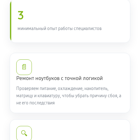
950 руб
90 минут
3
Замена южного моста ноутбука Acer 3 SF314-59-
748H (NX.A5UER.004)
минимальный опыт работы специалистов
1760 руб
80 минут
Настройка Wi-Fi ноутбука Acer 3 SF314-59-748H
(NX.A5UER.004)
📄
990 руб
70 минут
Ремонт ноутбуков с точной логикой
Ремонт петель крышки
Проверяем питание, охлаждение, накопитель,
1070 руб
50 минут
матрицу и клавиатуру, чтобы убрать причину сбоя, а
не его последствия
Замена вебкамеры ноутбука Acer 3 SF314-59-748H
(NX.A5UER.004)
1260 руб
50 минут
🔍