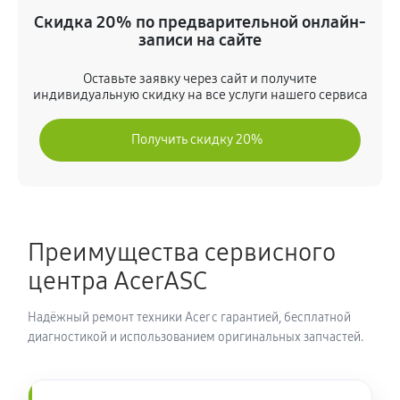
(NX.A5UER.004)
Скидка 20% по предварительной онлайн-
990 руб
80 минут
записи на сайте
Оставьте заявку через сайт и получите
Замена шлейфа матрицы
индивидуальную скидку на все услуги нашего сервиса
860 руб
80 минут
Получить скидку 20%
Замена термопасты ноутбука Acer 3 SF314-59-748H
(NX.A5UER.004)
990 руб
30 минут
Преимущества сервисного
Замена системы охлаждения
центра AcerASC
1480 руб
70 минут
Надёжный ремонт техники Acer с гарантией, бесплатной
Замена процессора ноутбука Acer 3 SF314-59-748H
диагностикой и использованием оригинальных запчастей.
(NX.A5UER.004)
1390 руб
120 минут