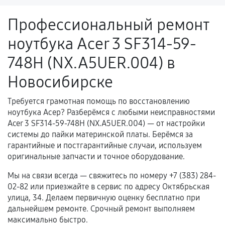
ремонтом.
Профессиональный ремонт
Поломка установленной детали при
ноутбука Acer 3 SF314-59-
нормальной эксплуатации в течение
гарантийного срока.
748H (NX.A5UER.004) в
Несоответствие комплектующей заявленным
Новосибирске
техническим характеристикам.
Требуется грамотная помощь по восстановлению
ноутбука Асер? Разберёмся с любыми неисправностями
Документы для подтверждения
Acer 3 SF314-59-748H (NX.A5UER.004) — от настройки
гарантии
системы до пайки материнской платы. Берёмся за
гарантийные и постгарантийные случаи, используем
Гарантийный талон.
оригинальные запчасти и точное оборудование.
Акт выполненных работ с датой, перечнем
Мы на связи всегда — свяжитесь по номеру +7 (383) 284-
услуг и сроком гарантии.
02-82 или приезжайте в сервис по адресу Октябрьская
улица, 34. Делаем первичную оценку бесплатно при
Документы на установленные комплектующие
дальнейшем ремонте. Срочный ремонт выполняем
и кассовый чек.
максимально быстро.