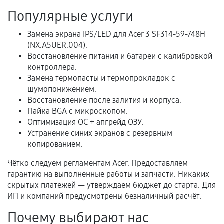
Популярные услуги
Расширенная гарантия
Замена экрана IPS/LED для Acer 3 SF314-59-748H
(NX.A5UER.004).
В некоторых случаях возможно оформление
Восстановление питания и батареи с калибровкой
расширенной гарантии. Стоимость, сроки и
контроллера.
условия продления согласовываются отдельно и
Замена термопасты и термопрокладок с
фиксируются в документах.
шумопонижением.
Восстановление после залития и корпуса.
Пайка BGA с микроскопом.
Оптимизация ОС + апгрейд ОЗУ.
Когда гарантия не действует
Устранение синих экранов с резервным
копированием.
Нарушение правил эксплуатации,
механические повреждения, попадание влаги,
Чётко следуем регламентам Acer. Предоставляем
перегрев, коррозия.
гарантию на выполненные работы и запчасти. Никаких
скрытых платежей — утверждаем бюджет до старта. Для
Самостоятельный ремонт или вмешательство
ИП и компаний предусмотрены безналичный расчёт.
третьих лиц.
Почему выбирают нас
Естественный износ деталей, если иное не