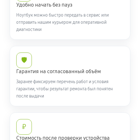
Установка драйверов ноутбука Acer 3 SF314-59-
Удобно начать без пауз
748H (NX.A5UER.004)
Ноутбук можно быстро передать в сервис или
650 руб
120 минут
отправить нашим курьером для оперативной
диагностики
Замена жесткого диска
590 руб
50 минут
🛡️
Ремонт цепей питания
Гарантия на согласованный объём
2250 руб
60 минут
Заранее фиксируем перечень работ и условия
Замена видеокарты ноутбука Acer 3 SF314-59-748H
гарантии, чтобы результат ремонта был понятен
после выдачи
(NX.A5UER.004)
1700 руб
50 минут
Ремонт разъема питания
₽
760 руб
60 минут
Стоимость после проверки устройства