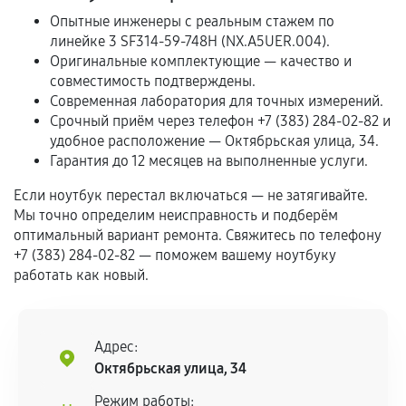
предусмотрено отдельно.
Опытные инженеры с реальным стажем по
линейке 3 SF314-59-748H (NX.A5UER.004).
Обращение после окончания гарантийного
Оригинальные комплектующие — качество и
срока.
совместимость подтверждены.
Программные сбои, если это не указано в
Современная лаборатория для точных измерений.
отдельных условиях.
Срочный приём через телефон +7 (383) 284-02-82 и
удобное расположение — Октябрьская улица, 34.
Гарантия до 12 месяцев на выполненные услуги.
Если комплектующие куплены
Если ноутбук перестал включаться — не затягивайте.
самостоятельно
Мы точно определим неисправность и подберём
оптимальный вариант ремонта. Свяжитесь по телефону
Гарантия на выполненные работы может
+7 (383) 284-02-82 — поможем вашему ноутбуку
сохраняться полностью или частично, если
работать как новый.
соблюдены следующие условия:
Предоставленные детали подходят по
техническим параметрам и не имеют внешних
Адрес:
дефектов.
Октябрьская улица, 34
Установка была выполнена нашим сервисным
Режим работы: