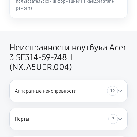
пользовательской информацией на каждом этапе
Замена HDMI ноутбука Acer 3 SF314-59-748H
ремонта
(NX.A5UER.004)
450 руб
60 минут
Неисправности ноутбука Acer
3 SF314-59-748H
(NX.A5UER.004)
Аппаратные неисправности
10
Порты
7