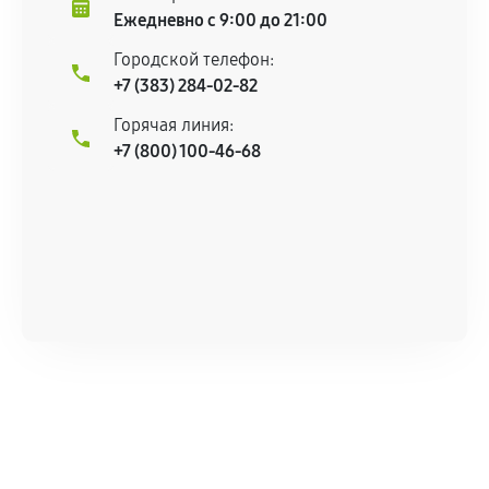
центром.
Ежедневно с 9:00 до 21:00
При этом гарантия на сами комплектующие
Городской телефон:
остается на стороне производителя или
+7 (383) 284-02-82
продавца. За качество сторонних деталей
сервисный центр ответственности не несет.
Горячая линия:
+7 (800) 100-46-68