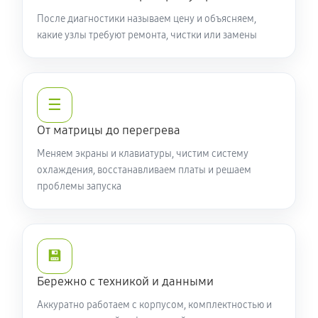
Замена видеочипа ноутбука Acer 3 SF314-59-748H
После диагностики называем цену и объясняем,
какие узлы требуют ремонта, чистки или замены
(NX.A5UER.004)
2250 руб
100 минут
Настройка BIOS ноутбука Acer 3 SF314-59-748H
☰
(NX.A5UER.004)
От матрицы до перегрева
590 руб
60 минут
Меняем экраны и клавиатуры, чистим систему
Ремонт подсветки ноутбука Acer 3 SF314-59-748H
охлаждения, восстанавливаем платы и решаем
проблемы запуска
(NX.A5UER.004)
1080 руб
90 минут
Настройка ОС ноутбука Acer 3 SF314-59-748H
💾
(NX.A5UER.004)
Бережно с техникой и данными
840 руб
60 минут
Аккуратно работаем с корпусом, комплектностью и