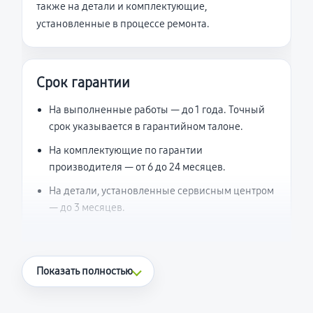
также на детали и комплектующие,
установленные в процессе ремонта.
Срок гарантии
На выполненные работы — до 1 года. Точный
срок указывается в гарантийном талоне.
На комплектующие по гарантии
производителя — от 6 до 24 месяцев.
На детали, установленные сервисным центром
— до 3 месяцев.
Что считается гарантийным случаем
Показать полностью
Повторное возникновение неисправности,
напрямую связанной с выполненным