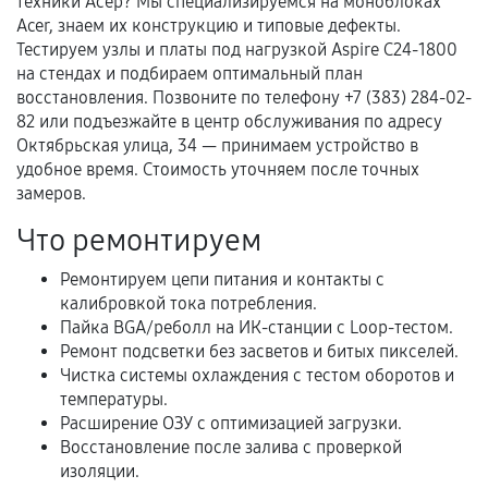
техники Асер? Мы специализируемся на моноблоках
Acer, знаем их конструкцию и типовые дефекты.
Тестируем узлы и платы под нагрузкой Aspire C24‑1800
Документы для подтверждения
на стендах и подбираем оптимальный план
гарантии
восстановления. Позвоните по телефону +7 (383) 284-02-
82 или подъезжайте в центр обслуживания по адресу
Гарантийный талон.
Октябрьская улица, 34 — принимаем устройство в
удобное время. Стоимость уточняем после точных
Акт выполненных работ с датой, перечнем
замеров.
услуг и сроком гарантии.
Что ремонтируем
Документы на установленные комплектующие
и кассовый чек.
Ремонтируем цепи питания и контакты с
калибровкой тока потребления.
Пайка BGA/реболл на ИК-станции с Loop-тестом.
Расширенная гарантия
Ремонт подсветки без засветов и битых пикселей.
Чистка системы охлаждения с тестом оборотов и
В некоторых случаях возможно оформление
температуры.
расширенной гарантии. Стоимость, сроки и
Расширение ОЗУ с оптимизацией загрузки.
Восстановление после залива с проверкой
условия продления согласовываются отдельно и
изоляции.
фиксируются в документах.