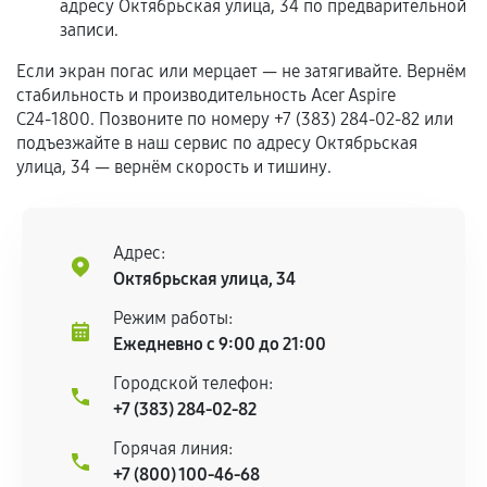
адресу Октябрьская улица, 34 по предварительной
Если комплектующие куплены
записи.
самостоятельно
Если экран погас или мерцает — не затягивайте. Вернём
стабильность и производительность Acer Aspire
Гарантия на выполненные работы может
C24‑1800. Позвоните по номеру +7 (383) 284-02-82 или
сохраняться полностью или частично, если
подъезжайте в наш сервис по адресу Октябрьская
соблюдены следующие условия:
улица, 34 — вернём скорость и тишину.
Предоставленные детали подходят по
техническим параметрам и не имеют внешних
дефектов.
Адрес:
Установка была выполнена нашим сервисным
Октябрьская улица, 34
центром.
Режим работы:
При этом гарантия на сами комплектующие
Ежедневно с 9:00 до 21:00
остается на стороне производителя или
продавца. За качество сторонних деталей
Городской телефон:
сервисный центр ответственности не несет.
+7 (383) 284-02-82
Горячая линия:
+7 (800) 100-46-68