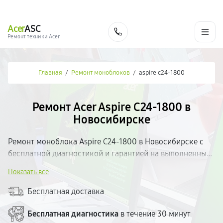
г. Новосибирск
Ежедневно с 9:00 до 21:00
+7 (383) 284-02-82
Acer
ASC
Заказать
Ремонт техники Acer
Главная
/
Ремонт моноблоков
/
aspire c24‑1800
Ремонт Acer Aspire C24‑1800 в
Новосибирске
Ремонт моноблока Aspire C24‑1800 в Новосибирске с
бесплатной диагностикой и гарантией на выполненные
работы. Определим неисправность, согласуем
Показать всё
стоимость и приступим к ремонту. Используем
качественные комплектующие и современное
Бесплатная доставка
оборудование. Большинство поломок устраняем в день
обращения. Прозрачные цены.
Бесплатная диагностика
в течение 30 минут