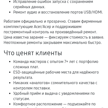
Исправление ошибок запуска с сохранением
серийных данных.
Ремонт аудио и восстановление портов USB/HDMI.
Когда гарантия не действует
Работаем официально и прозрачно. Ставим фирменные
комплектующие Acer/Асер и поддерживаем
Нарушение правил эксплуатации,
постремонтный контроль на произведённый ремонт.
механические повреждения, попадание влаги,
Цена известна заранее — фиксируем стоимость в заявке.
перегрев, коррозия.
Неотложные ремонты закрываем максимально быстро.
Самостоятельный ремонт или вмешательство
Что ценят клиенты
третьих лиц.
Естественный износ деталей, если иное не
Команда мастеров с опытом 7+ лет с портфолио
предусмотрено отдельно.
сложных плат.
ESD-защищённые рабочие места для надёжного
Обращение после окончания гарантийного
результата.
срока.
Никаких «аналогов» сомнительного качества с
контролем поставки.
Программные сбои, если это не указано в
Удобный приём и выдача с уведомлениями по
отдельных условиях.
статусам.
Комфортное расположение — подъезжайте по