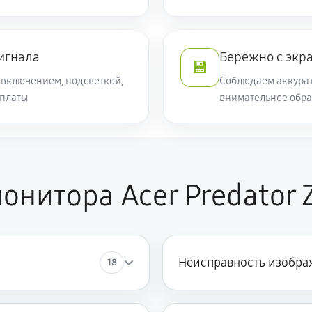
сигнала
Бережно с экр
💾
включением, подсветкой,
Соблюдаем аккурат
 платы
внимательное обра
онитора Acer Predator 
Неисправность изобра
18