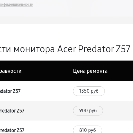
онфиденциальности
и монитора Acer Predator Z57 
равности
Цена ремонта
1350 руб
dator Z57
900 руб
redator Z57
810 руб
redator Z57