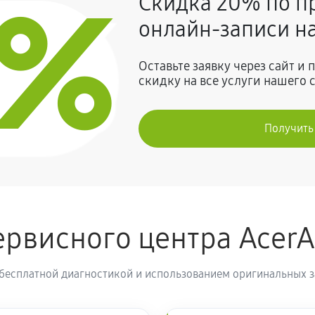
0%
Скидка 20% по п
630 руб
онлайн-записи на
1350 руб
Оставьте заявку через сайт и
скидку на все услуги нашего 
1710 руб
Получить
рвисного центра Acer
 бесплатной диагностикой и использованием оригинальных з