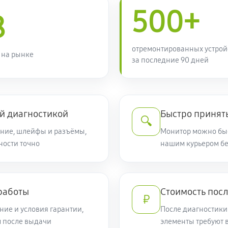
500+
8
отремонтированных устрой
 на рынке
за последние 90 дней
й диагностикой
Быстро принять
🔍
ание, шлейфы и разъёмы,
Монитор можно быс
ности точно
нашим курьером б
работы
Стоимость посл
₽
ие и условия гарантии,
После диагностики
м после выдачи
элементы требуют 