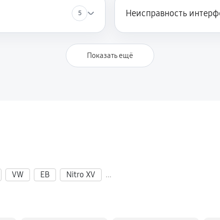
Неисправность интерф
5
Показать ещё
VW
EB
Nitro XV
...