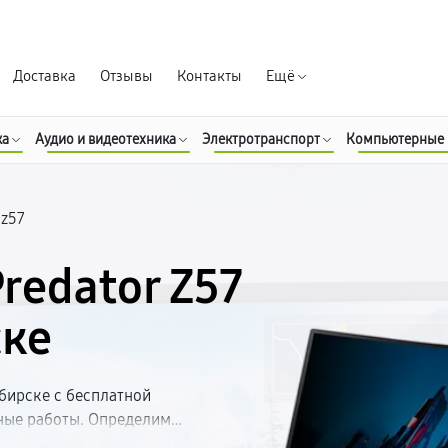
Гарантия д
Доставка
Отзывы
Контакты
Ещё
ка
Аудио и видеотехника
Электротранспорт
Компьютерные
 z57
redator Z57
ске
бирске с бесплатной
ные работы. Определим
 приступим к ремонту. Используем