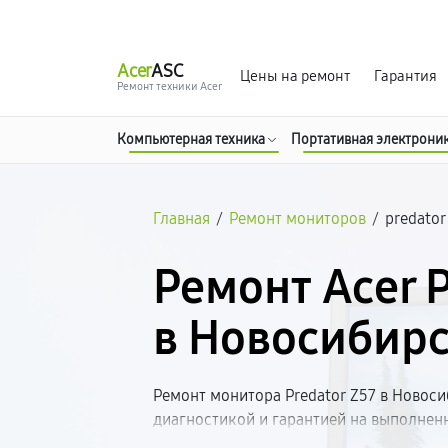
г. Новосибирск
Ежедневно с 9:00 до 21:00
Acer
ASC
Цены на ремонт
Гарантия
Ремонт техники Acer
Компьютерная техника
Портативная электрони
Главная
/
Ремонт мониторов
/
predator
Ремонт Acer P
в Новосибир
Ремонт монитора Predator Z57 в Новоси
диагностикой и гарантией на выполнен
неисправность, согласуем стоимость и