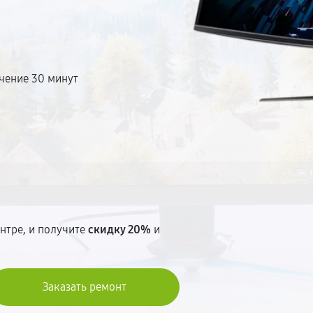
енное оборудование.
ь обращения. Прозрачные цены.
чение 30 минут
т
нтре, и получите
скидку 20%
и