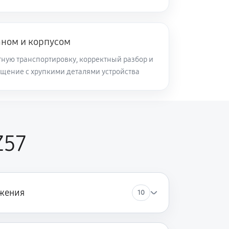
аном и корпусом
ную транспортировку, корректный разбор и
щение с хрупкими деталями устройства
Z57
жения
10