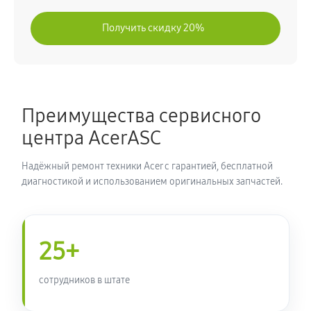
Ремонт блока управления
Получить скидку 20%
630 руб
60 минут
Замена блока питания
1350 руб
60 минут
Преимущества сервисного
центра AcerASC
Замена электронных компонентов
1710 руб
60 минут
Надёжный ремонт техники Acer с гарантией, бесплатной
диагностикой и использованием оригинальных запчастей.
25+
сотрудников в штате