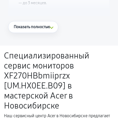
— до 3 месяцев.
Что считается гарантийным случаем
Показать полностью
Повторное возникновение неисправности,
напрямую связанной с выполненным
ремонтом.
Специализированный
Поломка установленной детали при
сервис мониторов
нормальной эксплуатации в течение
гарантийного срока.
XF270HBbmiiprzx
Несоответствие комплектующей заявленным
[UM.HX0EE.B09] в
техническим характеристикам.
мастерской Acer в
Новосибирске
Документы для подтверждения
гарантии
Наш сервисный центр Acer в Новосибирске предлагает