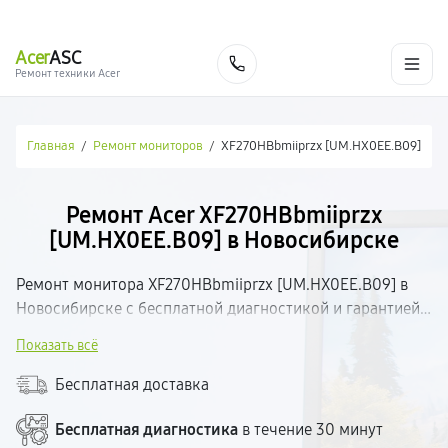
г. Новосибирск
Ежедневно с 9:00 до 21:00
+7 (383) 284-02-82
Acer
ASC
Заказать
Ремонт техники Acer
Главная
/
Ремонт мониторов
/
XF270HBbmiiprzx [UM.HX0EE.B09]
Ремонт Acer XF270HBbmiiprzx
[UM.HX0EE.B09] в Новосибирске
Ремонт монитора XF270HBbmiiprzx [UM.HX0EE.B09] в
Новосибирске с бесплатной диагностикой и гарантией
на выполненные работы. Определим неисправность,
Показать всё
согласуем стоимость и приступим к ремонту.
Используем качественные комплектующие и
Бесплатная доставка
современное оборудование. Большинство поломок
устраняем в день обращения. Прозрачные цены.
Бесплатная диагностика
в течение 30 минут