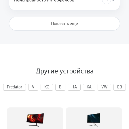
Показать ещё
Другие устройства
Predator
V
KG
B
HA
KA
VW
EB