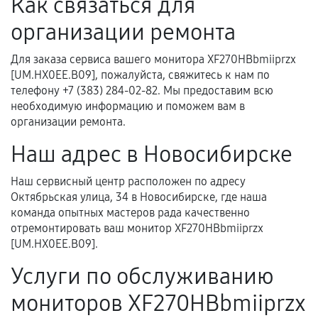
Как связаться для
Нарушение правил эксплуатации,
механические повреждения, попадание влаги,
организации ремонта
перегрев, коррозия.
Для заказа сервиса вашего монитора XF270HBbmiiprzx
Самостоятельный ремонт или вмешательство
[UM.HX0EE.B09], пожалуйста, свяжитесь к нам по
третьих лиц.
телефону +7 (383) 284-02-82. Мы предоставим всю
необходимую информацию и поможем вам в
Естественный износ деталей, если иное не
организации ремонта.
предусмотрено отдельно.
Наш адрес в Новосибирске
Обращение после окончания гарантийного
срока.
Наш сервисный центр расположен по адресу
Программные сбои, если это не указано в
Октябрьская улица, 34 в Новосибирске, где наша
отдельных условиях.
команда опытных мастеров рада качественно
отремонтировать ваш монитор XF270HBbmiiprzx
[UM.HX0EE.B09].
Если комплектующие куплены
Услуги по обслуживанию
самостоятельно
мониторов XF270HBbmiiprzx
Гарантия на выполненные работы может