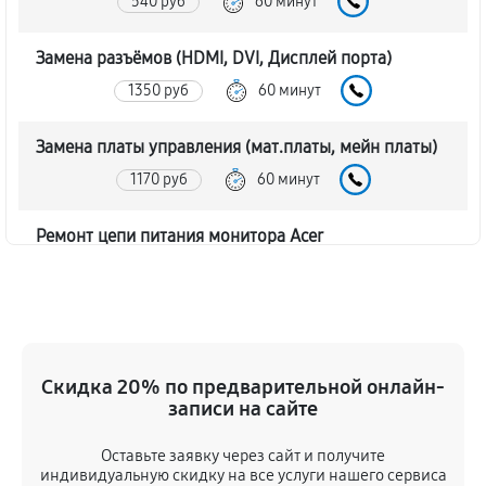
540 руб
60 минут
Замена разъёмов (HDMI, DVI, Дисплей порта)
1350 руб
60 минут
Замена платы управления (мат.платы, мейн платы)
1170 руб
60 минут
Ремонт цепи питания монитора Acer
XF270HBbmiiprzx
1620 руб
60 минут
Прошивка блока управления
Скидка 20% по предварительной онлайн-
630 руб
60 минут
записи на сайте
Замена лампы подсветки
Оставьте заявку через сайт и получите
1260 руб
60 минут
индивидуальную скидку на все услуги нашего сервиса