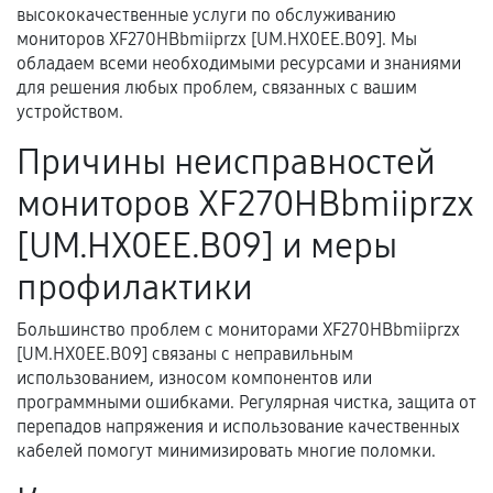
высококачественные услуги по обслуживанию
Гарантийный талон.
мониторов XF270HBbmiiprzx [UM.HX0EE.B09]. Мы
Акт выполненных работ с датой, перечнем
обладаем всеми необходимыми ресурсами и знаниями
для решения любых проблем, связанных с вашим
услуг и сроком гарантии.
устройством.
Документы на установленные комплектующие
Причины неисправностей
и кассовый чек.
мониторов XF270HBbmiiprzx
[UM.HX0EE.B09] и меры
Расширенная гарантия
профилактики
В некоторых случаях возможно оформление
расширенной гарантии. Стоимость, сроки и
Большинство проблем с мониторами XF270HBbmiiprzx
условия продления согласовываются отдельно и
[UM.HX0EE.B09] связаны с неправильным
фиксируются в документах.
использованием, износом компонентов или
программными ошибками. Регулярная чистка, защита от
перепадов напряжения и использование качественных
кабелей помогут минимизировать многие поломки.
Когда гарантия не действует