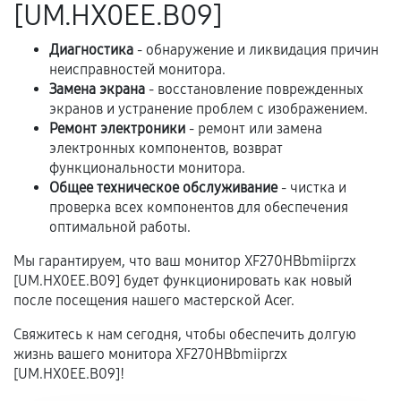
[UM.HX0EE.B09]
сохраняться полностью или частично, если
соблюдены следующие условия:
Диагностика
- обнаружение и ликвидация причин
Предоставленные детали подходят по
неисправностей монитора.
техническим параметрам и не имеют внешних
Замена экрана
- восстановление поврежденных
дефектов.
экранов и устранение проблем с изображением.
Ремонт электроники
- ремонт или замена
Установка была выполнена нашим сервисным
электронных компонентов, возврат
центром.
функциональности монитора.
При этом гарантия на сами комплектующие
Общее техническое обслуживание
- чистка и
остается на стороне производителя или
проверка всех компонентов для обеспечения
продавца. За качество сторонних деталей
оптимальной работы.
сервисный центр ответственности не несет.
Мы гарантируем, что ваш монитор XF270HBbmiiprzx
[UM.HX0EE.B09] будет функционировать как новый
после посещения нашего мастерской Acer.
Свяжитесь к нам сегодня, чтобы обеспечить долгую
жизнь вашего монитора XF270HBbmiiprzx
[UM.HX0EE.B09]!